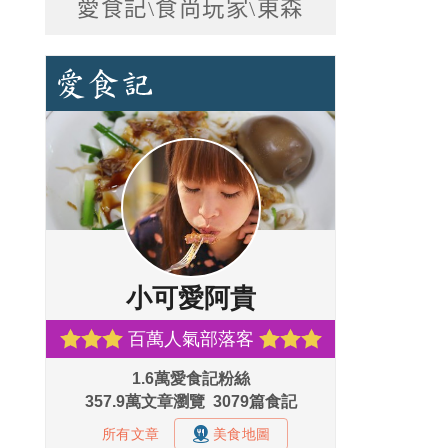
愛食記\食尚玩家\東森