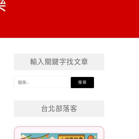
樂
輸入關鍵字找文章
搜
尋
關
台北部落客
鍵
字: