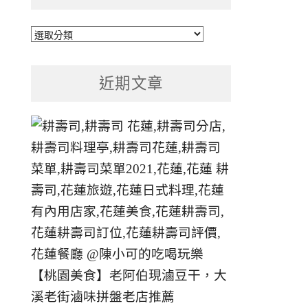
文
章
分
近期文章
類
【桃園美食】老阿伯現滷豆干，大
溪老街滷味拼盤老店推薦