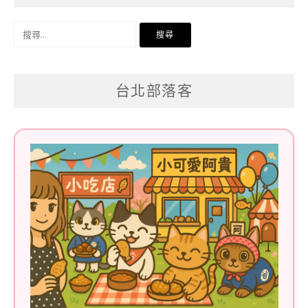
搜
尋
關
台北部落客
鍵
字: