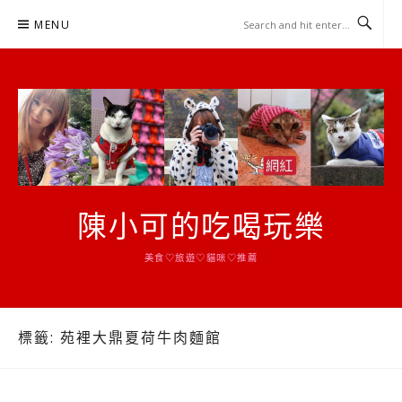
Skip
MENU
to
content
陳小可的吃喝玩樂
美食♡旅遊♡貓咪♡推薦
標籤:
苑裡大鼎夏荷牛肉麵館