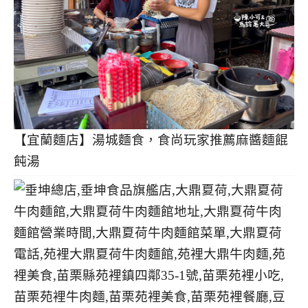
【宜蘭麵店】湯城麵食，食尚玩家推薦麻醬麵餛
飩湯