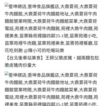
【台北後車站美食】王師父脆皮豬，越南麵包尬
脆皮豬肉份量大