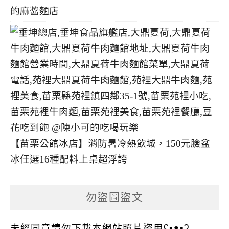
的麻醬麵店
【苗栗公館冰店】消防暑冷熱飲城，150元臉盆
冰任選16種配料上桌超浮誇
勿盜圖盜文
未經同意請勿下載本網站照片盜用ʕ•ᴥ•ʔ