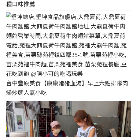
種口味推薦
台中豐原美食【康康豬豬血湯】早上六點排隊肉
燥炒麵人氣小吃