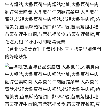
【台北北投美食】丰清揚小吃店，鼎泰豐師傅開
的好吃炒飯