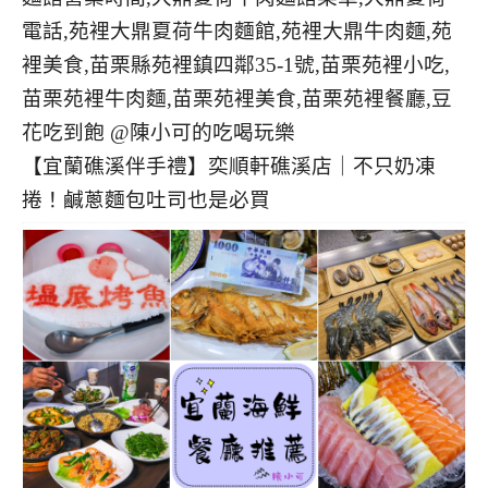
【宜蘭礁溪伴手禮】奕順軒礁溪店｜不只奶凍
捲！鹹蔥麵包吐司也是必買