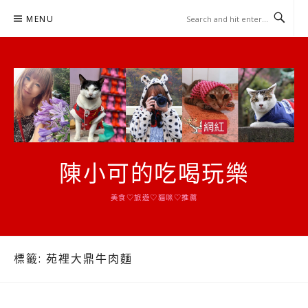
Skip
MENU
to
content
陳小可的吃喝玩樂
美食♡旅遊♡貓咪♡推薦
標籤:
苑裡大鼎牛肉麵