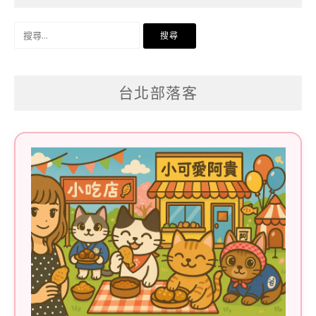
搜
尋
關
台北部落客
鍵
字: