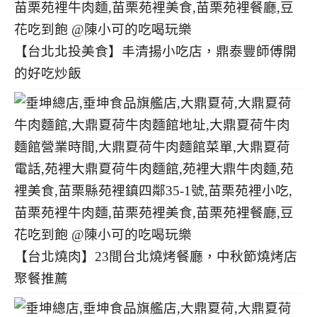
【台北北投美食】丰清揚小吃店，鼎泰豐師傅開
的好吃炒飯
【台北燒肉】23間台北燒烤餐廳，中秋節燒烤店
聚餐推薦