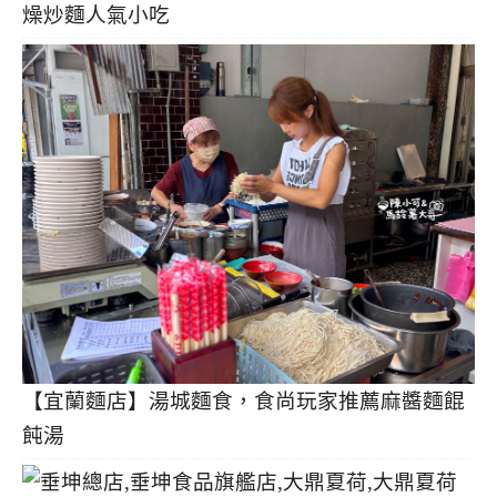
燥炒麵人氣小吃
【宜蘭麵店】湯城麵食，食尚玩家推薦麻醬麵餛
飩湯