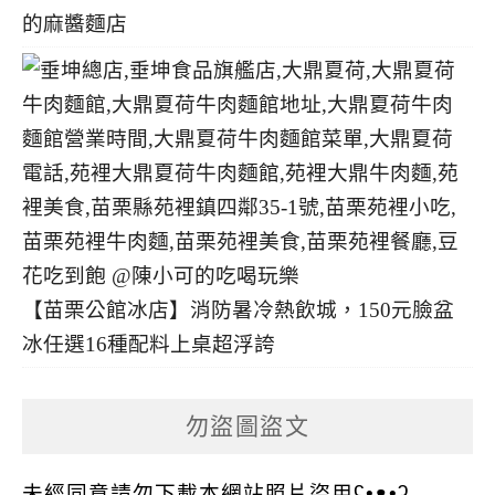
的麻醬麵店
【苗栗公館冰店】消防暑冷熱飲城，150元臉盆
冰任選16種配料上桌超浮誇
勿盜圖盜文
未經同意請勿下載本網站照片盜用ʕ•ᴥ•ʔ