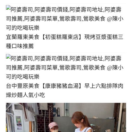
宜蘭羅東美食【初蛋糕羅東店】現烤豆漿蛋糕三
種口味推薦
台中豐原美食【康康豬豬血湯】早上六點排隊肉
燥炒麵人氣小吃