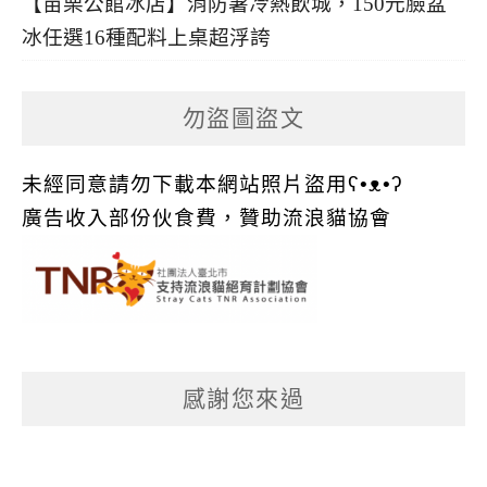
【苗栗公館冰店】消防暑冷熱飲城，150元臉盆
冰任選16種配料上桌超浮誇
勿盜圖盜文
未經同意請勿下載本網站照片盜用ʕ•ᴥ•ʔ
廣告收入部份伙食費，贊助流浪貓協會
感謝您來過