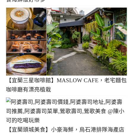
【宜蘭三星咖啡館】MASLOW CAFE，老宅麵包
咖啡廳有漂亮植栽
【宜蘭頭城美食】小豪海鮮，烏石港排隊海產店