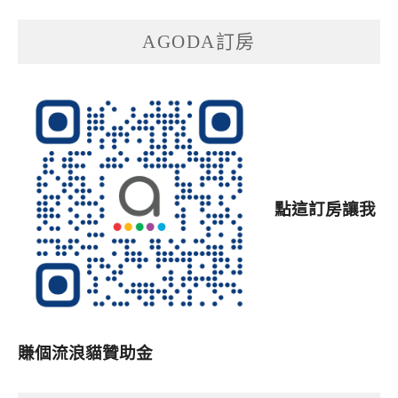
AGODA訂房
點這訂房讓我
賺個流浪貓贊助金