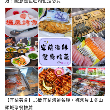
捲！鹹蔥麵包吐司也是必買
【宜蘭美食】13間宜蘭海鮮餐廳，礁溪員山冬山
頭城聚餐推薦