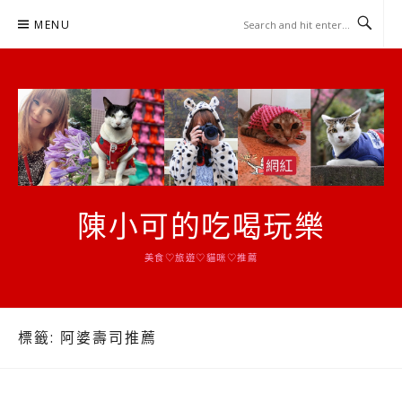
Skip
MENU
to
content
陳小可的吃喝玩樂
美食♡旅遊♡貓咪♡推薦
標籤:
阿婆壽司推薦