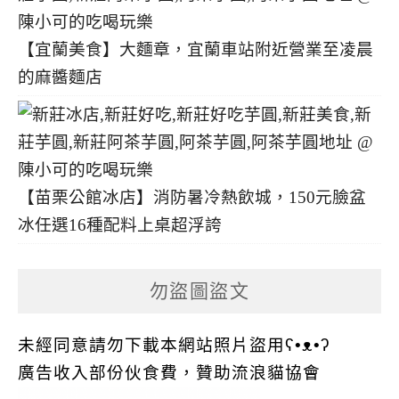
【宜蘭美食】大麵章，宜蘭車站附近營業至凌晨
的麻醬麵店
【苗栗公館冰店】消防暑冷熱飲城，150元臉盆
冰任選16種配料上桌超浮誇
勿盜圖盜文
未經同意請勿下載本網站照片盜用ʕ•ᴥ•ʔ
廣告收入部份伙食費，贊助流浪貓協會