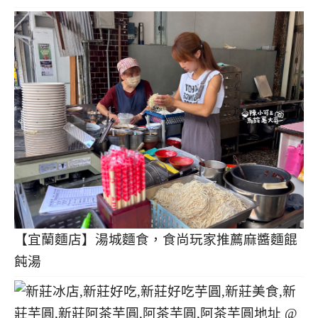
【宜蘭麵店】湯城麵食，食尚玩家推薦麻醬麵餛
飩湯