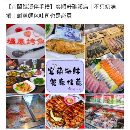
【宜蘭礁溪伴手禮】奕順軒礁溪店｜不只奶凍
捲！鹹蔥麵包吐司也是必買