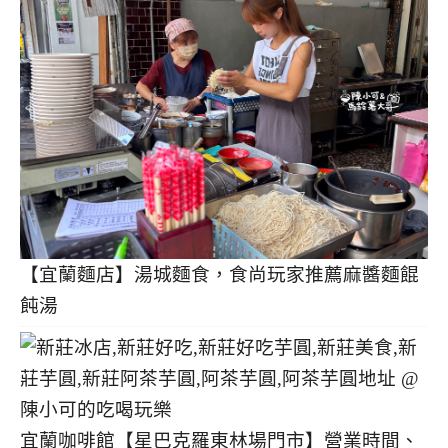
【宜蘭麵店】湯城麵食，食尚玩家推薦麻醬麵餛
飩湯
宜蘭咖啡館【星巴克羅東林場門市】營業時間、