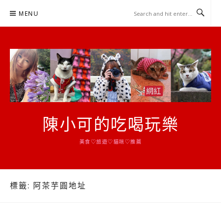
Skip
MENU
to
content
陳小可的吃喝玩樂
美食♡旅遊♡貓咪♡推薦
標籤:
阿茶芋圓地址