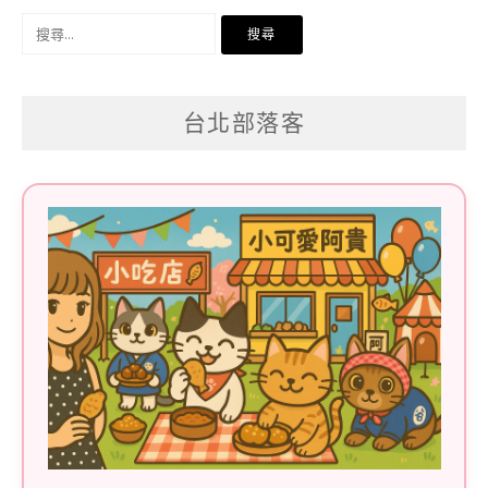
搜
尋
關
台北部落客
鍵
字: