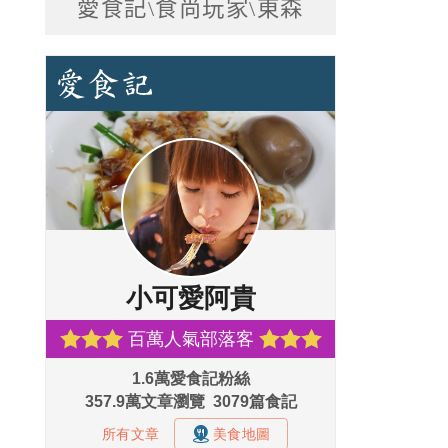
愛食記\食尚玩家\東森