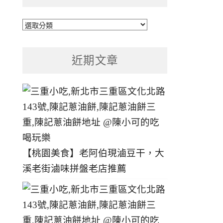
文
章
分
近期文章
類
【桃園美食】老阿伯現滷豆干，大
溪老街滷味拼盤老店推薦