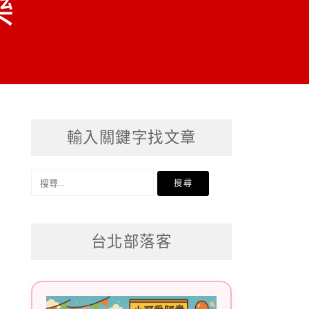
樂
輸入關鍵字找文章
搜
尋
關
台北部落客
鍵
字: