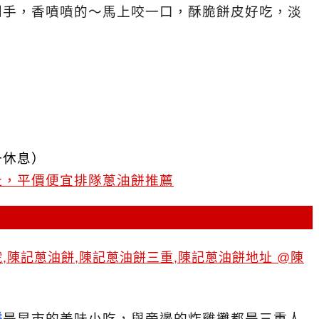
到手，香噴噴的～馬上咬一口，
酥脆餅皮好吃，淡
一休息）
址，平價便宜排隊蔥油餅推薦
餅
是早市的美味小吃，與旁邊的炸雞攤都是三重人