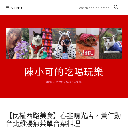
Skip
MENU
to
content
陳小可的吃喝玩樂
美食♡旅遊♡貓咪♡推薦
【民權西路美食】春韭晴光店，黃仁勳
台北雞湯無菜單台菜料理