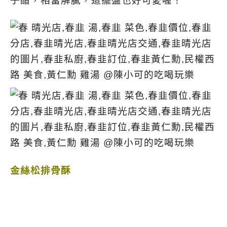
子醋，相當解膩，這擺盤也好可愛喔！
金絲松排骨酥