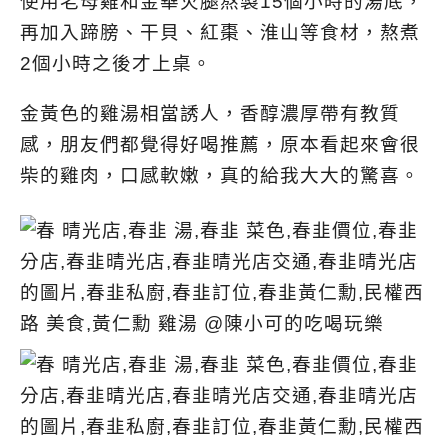
使用老母雞和金華火腿熬製15個小時的湯底，
再加入蹄膀、干貝、紅棗、淮山等食材，熬煮
2個小時之後才上桌。
金黃色的雞湯相當誘人，香醇濃厚帶有教質
感，朋友們都覺得好喝推薦，原本看起來會很
柴的雞肉，口感軟嫩，真的給我大大的驚喜。