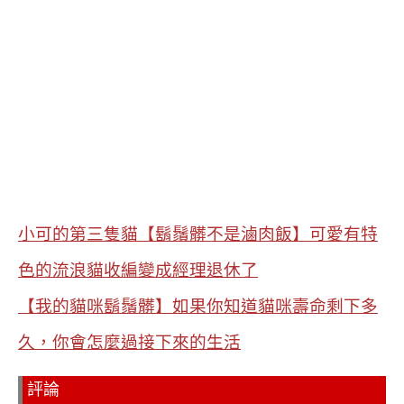
小可的第三隻貓【鬍鬚髒不是滷肉飯】可愛有特
色的流浪貓收編變成經理退休了
【我的貓咪鬍鬚髒】如果你知道貓咪壽命剩下多
久，你會怎麼過接下來的生活
評論