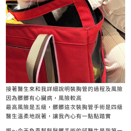
接著醫生來和我詳細說明裝胸管的過程及風險
因為髒髒有心臟病，風險較高
最高風險是五級，髒髒這次裝胸管手術是四級
醫生溫柔地說著，讓我內心有一點點踏實
喔～今天負責幫鬍鬚髒手術的邱醫生是我第一