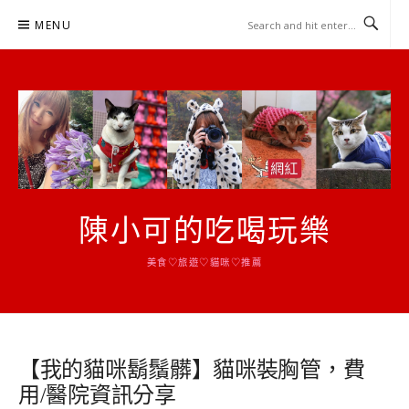
Skip
MENU
to
content
陳小可的吃喝玩樂
美食♡旅遊♡貓咪♡推薦
【我的貓咪鬍鬚髒】貓咪裝胸管，費
用/醫院資訊分享