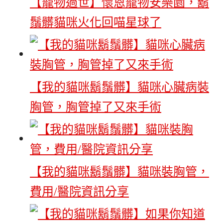
【寵物過世】懷恩寵物安樂園，鬍
鬚髒貓咪火化回喵星球了
【我的貓咪鬍鬚髒】貓咪心臟病裝
胸管，胸管掉了又來手術
【我的貓咪鬍鬚髒】貓咪裝胸管，
費用/醫院資訊分享