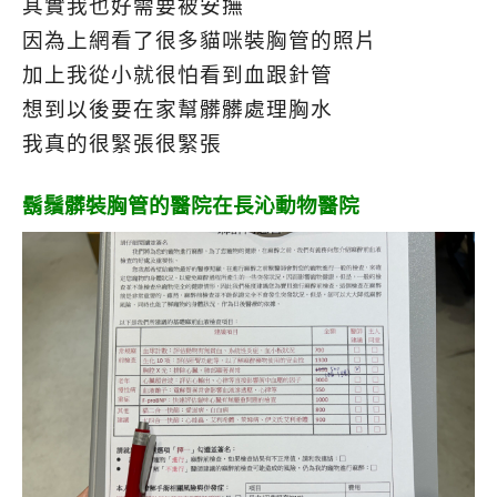
其實我也好需要被安撫
因為上網看了很多貓咪裝胸管的照片
加上我從小就很怕看到血跟針管
想到以後要在家幫髒髒處理胸水
我真的很緊張很緊張
鬍鬚髒裝胸管的醫院在長沁動物醫院