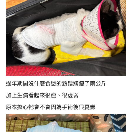
過年期間沒什麼食慾的鬍鬚髒瘦了兩公斤
加上生病看起來很瘦、很虛弱
原本擔心牠會不會因為手術後很憂鬱