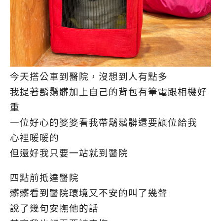
今天搭公車到醫院，沒想到人有點多
我提著鬍鬚髒加上自己的背包有筆電跟相機好
重
一位好心的婆婆看我帶鬍鬚髒還要讓位給我
心裡暖暖的
但還好我只要一站就到醫院
四點前抵達醫院
髒髒看到醫院環境又不安的叫了幾聲
說了幾句安撫他的話