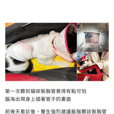
第一次聽到貓咪裝胸管覺得有點可怕
腦海出現身上插著管子的畫面
前幾天看診後，醫生強烈建議鬍鬚髒該裝胸管