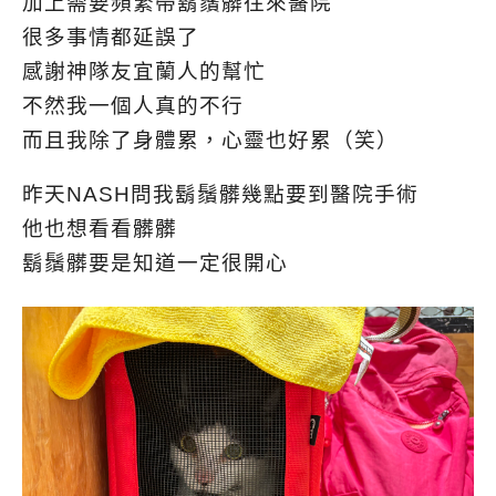
加上需要頻繁帶鬍鬚髒往來醫院
很多事情都延誤了
感謝神隊友宜蘭人的幫忙
不然我一個人真的不行
而且我除了身體累，心靈也好累（笑）
昨天NASH問我鬍鬚髒幾點要到醫院手術
他也想看看髒髒
鬍鬚髒要是知道一定很開心