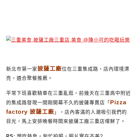
【新北市三重餐廳】大台北第一間!Pizza factory 披薩工廠三重店，披薩 義大利麵 燉飯，
三重適合聚餐的推薦
披薩工廠
新北市第一家
位在三重
集成路，店內環境漂
亮，適合聚餐推薦。
平常下班喜歡騎車在三重亂逛，前幾天在三重高中附近
Pizza
的集成
路
發現一間剛開幕不久的披薩專賣店「
factory 披薩工廠
」，店內客滿的人潮吸引我們的
目光，馬上安排晚餐時間來披薩工廠三重店嚐鮮了。
PS:
想吃熱食，匆忙拍照，照片實在不美?