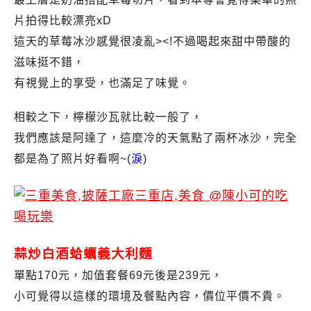
片拍得比較漂亮xD
這天的草莓冰沙感覺很凌亂><!不過喝起來甜中帶酸的
滋味挺不錯，
有視覺上的享受，也滿足了味覺。
相較之下，檸檬沙瓦就比較一般了，
我們應該是阿達了，這麼冷的天氣點了兩杯冰沙，完全
都是為了照片好看啊~(
淚
)
蒜炒白酒蛤蠣義大利麵
單點170元，加值套餐69元後是239元，
小可覺得以這樣的環境及餐點內容，價位平價不貴。