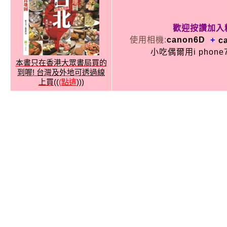
歡迎按讚加入
使用相機:
canon
6D
+
c
小吃偶爾用i phon
本書只在香港大眾書局買的
到喔! 台灣及外地可透過線
上買((
(點這
)))