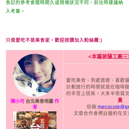
食記的參考會隨時間久或現場狀況不同，前往時建議納
入考量。
只是愛吃不是美食家，歡迎按讚加入粉絲團:)
<本篇披薩工廠三
愛吃美食、到處旅遊、喜歡
計劃旅行的時間就是在咖啡
的辛苦上班族，大多半夜寫
貴
陳小可
台北美食地圖
作
信箱:
mecocute@gm
者
文章合作會標註邀約在文