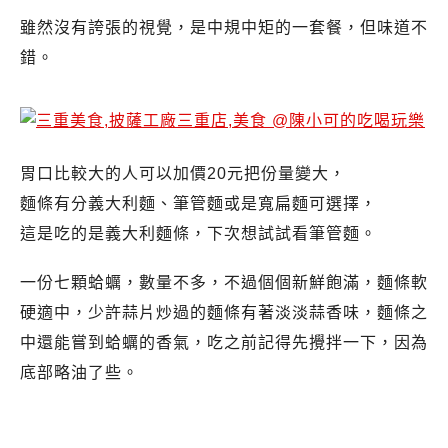
雖然沒有誇張的視覺，是中規中矩的一套餐，但味道不
錯。
胃口比較大的人可以加價20元把份量變大，
麵條有分義大利麵、筆管麵或是寬扁麵可選擇，
這是吃的是義大利麵條，下次想試試看筆管麵。
一份七顆蛤蠣，數量不多，不過個個新鮮飽滿，
麵條軟
硬適中，
少許蒜片炒過的麵條有著淡淡蒜香味，麵條之
中還能嘗到蛤蠣的香氣，吃之前記得先攪拌一下，因為
底部略油了些。