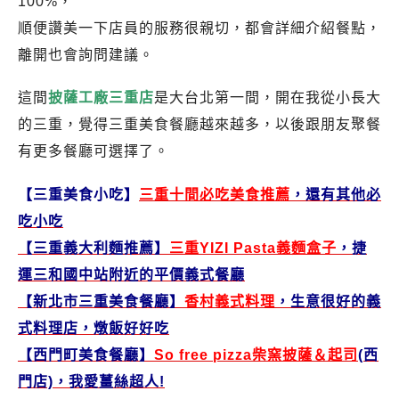
100%，
順便讚美一下店員的服務很親切，都會詳細介紹餐點，
離開也會詢問建議。
這間
披薩工廠三重店
是大台北第一間，開在我從小長大
的三重，覺得三重美食餐廳越來越多，以後跟朋友聚餐
有更多餐廳可選擇了。
【三重美食小吃】
三重十間必吃美食推薦
，還有其他必
吃小吃
【三重義大利麵推薦】
三重YIZI Pasta義麵盒子
，捷
運三和國中站附近的平價義式餐廳
【新北市三重美食餐廳】
香村義式料理
，生意很好的義
式料理店，燉飯好好吃
【西門町美食餐廳】
So free pizza柴窯披薩＆起司
(西
門店)，我愛薑絲超人!