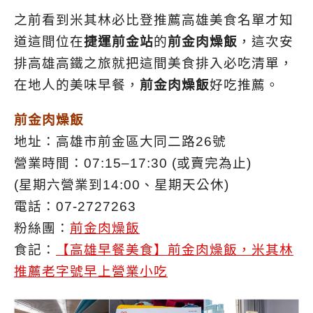
之前看到米其林必比登推薦高雄美食名單才知
道這間位在
捷運前金站
的
前金肉燥飯
，這次安
排高雄高鐵之旅就把這間美食排入必吃清單，
在地人的美味早餐，
前金肉燥飯
好吃推薦。
前金肉燥飯
地址：高雄市前金區大同二路26號
營業時間：07:15–17:30 (或賣完為止)
(星期六營業到14:00、星期天公休)
電話：07-2727263
粉絲團：
前金肉燥飯
食記：
【高雄早餐美食】前金肉燥飯，米其林
推薦老字號早上營業小吃