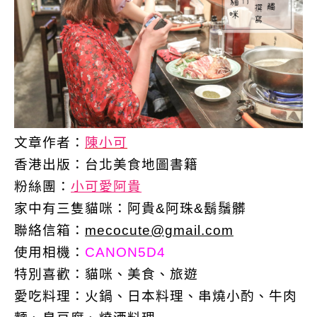
文章作者：
陳小可
香港出版：
台北美食地圖書籍
粉絲團：
小可愛阿貴
家中有三隻貓咪：阿貴&阿珠&鬍鬚髒
聯絡信箱：
mecocute@gmail.com
使用相機：
CANON5D4
特別喜歡：
貓咪、美食、旅遊
愛吃料理：火鍋、日本料理、串燒小酌、牛肉