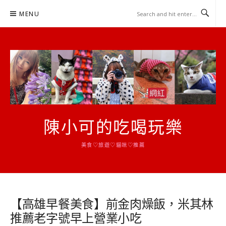
Skip
MENU
to
content
陳小可的吃喝玩樂
美食♡旅遊♡貓咪♡推薦
【高雄早餐美食】前金肉燥飯，米其林
推薦老字號早上營業小吃