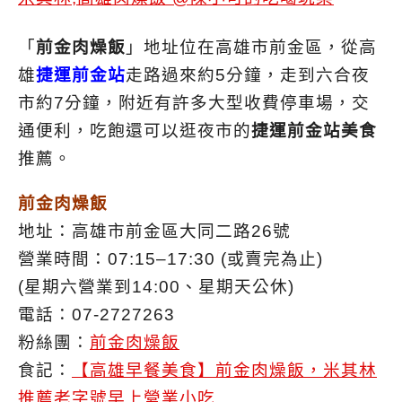
「
前金肉燥飯
」地址位在高雄市前金區，從高
雄
捷運前金站
走路過來約5分鐘，走到六合夜
市約7分鐘，附近有許多大型收費停車場，交
通便利，吃飽還可以逛夜市的
捷運前金站美食
推薦。
前金肉燥飯
地址：高雄市前金區大同二路26號
營業時間：07:15–17:30 (或賣完為止)
(星期六營業到14:00、星期天公休)
電話：07-2727263
粉絲團：
前金肉燥飯
食記：
【高雄早餐美食】前金肉燥飯，米其林
推薦老字號早上營業小吃