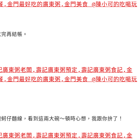
吃完再結帳。
碗蚵仔麵線，看到這兩大碗～頓時心想，我跟你拚了！