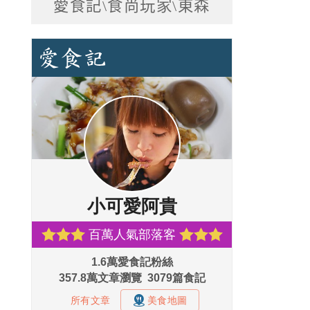
愛食記\食尚玩家\東森