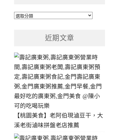
文
章
分
近期文章
類
【桃園美食】老阿伯現滷豆干，大
溪老街滷味拼盤老店推薦