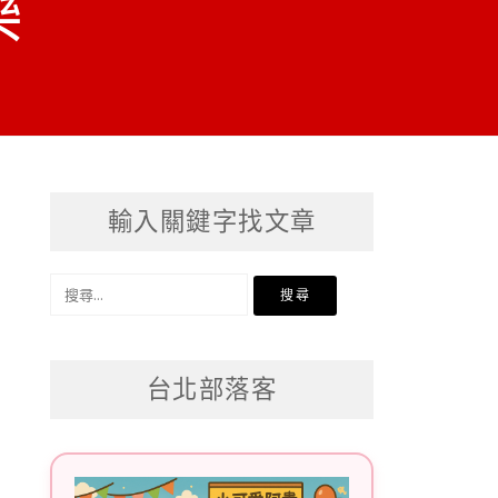
樂
輸入關鍵字找文章
搜
尋
關
台北部落客
鍵
字: