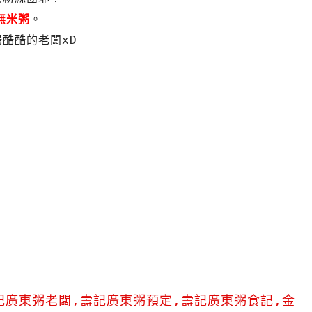
無米粥
。
酷酷的老闆xD