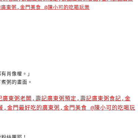
都有肖像權。」
有煮粥的畫面。
，
營粉絲團耶！