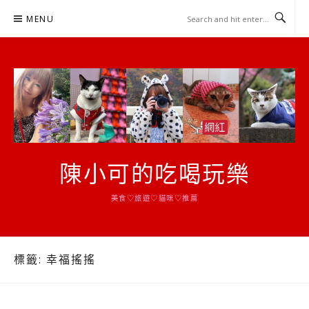
Skip
MENU
to
content
陳小可的吃喝玩樂
美食♡旅遊♡貓咪♡推薦
標籤:
幸福搖搖