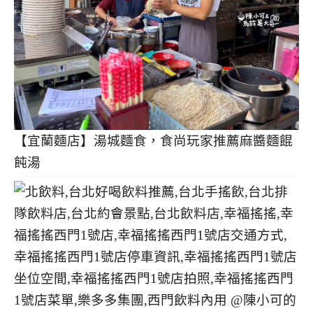
【宜蘭麵店】湯城麵食，食尚玩家推薦麻醬麵餛
飩湯