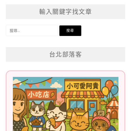
輸入關鍵字找文章
搜
尋
關
台北部落客
鍵
字: