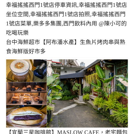
台中海鮮超市【阿布潘水產】生魚片烤肉串與熟
食海鮮版好市多
【宜蘭三星咖啡館】MASLOW CAFE，老宅麵包