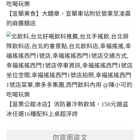
【宜蘭美食】大麵章，宜蘭車站附近營業至凌晨
的麻醬麵店
【苗栗公館冰店】消防暑冷熱飲城，150元臉盆
冰任選16種配料上桌超浮誇
勿盜圖盜文