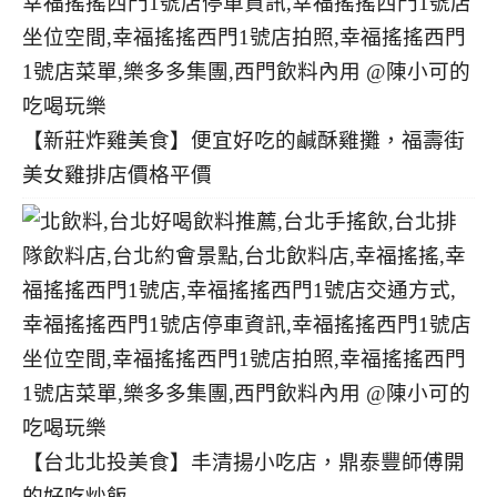
【新莊炸雞美食】便宜好吃的鹹酥雞攤，福壽街
美女雞排店價格平價
【台北北投美食】丰清揚小吃店，鼎泰豐師傅開
的好吃炒飯