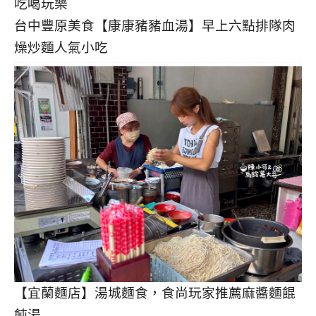
台中豐原美食【康康豬豬血湯】早上六點排隊肉
燥炒麵人氣小吃
【宜蘭麵店】湯城麵食，食尚玩家推薦麻醬麵餛
飩湯