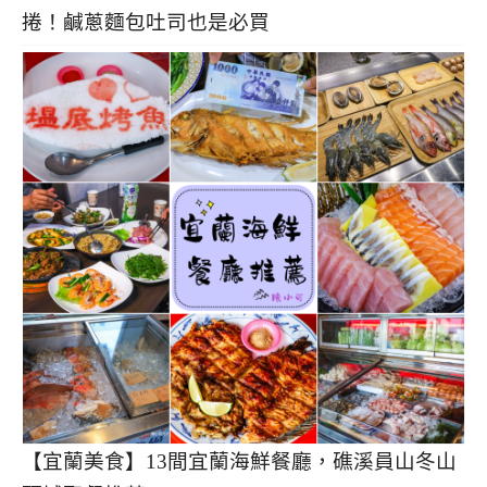
捲！鹹蔥麵包吐司也是必買
【宜蘭美食】13間宜蘭海鮮餐廳，礁溪員山冬山