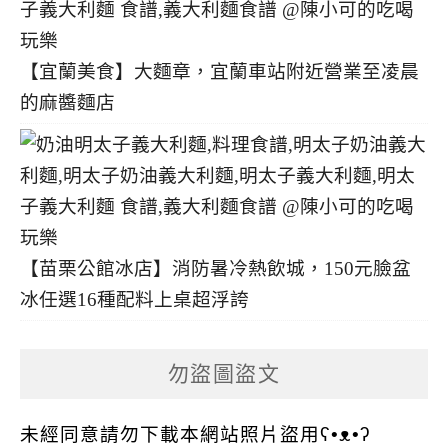
【宜蘭美食】大麵章，宜蘭車站附近營業至凌晨
的麻醬麵店
【苗栗公館冰店】消防暑冷熱飲城，150元臉盆
冰任選16種配料上桌超浮誇
勿盜圖盜文
未經同意請勿下載本網站照片盜用ʕ•ᴥ•ʔ