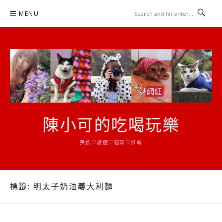
Skip
MENU
to
content
陳小可的吃喝玩樂
美食♡旅遊♡貓咪♡推薦
標籤:
明太子奶油義大利麵