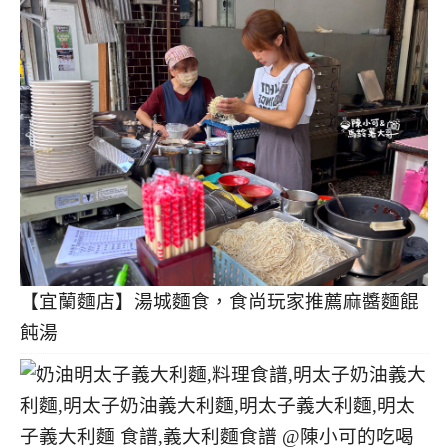
【宜蘭麵店】湯城麵食，食尚玩家推薦麻醬麵餛
飩湯