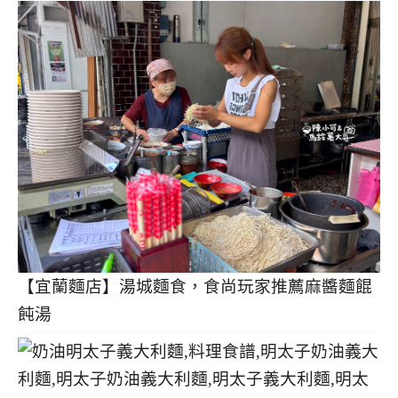
【宜蘭麵店】湯城麵食，食尚玩家推薦麻醬麵餛
飩湯