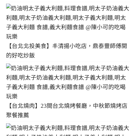
【台北北投美食】丰清揚小吃店，鼎泰豐師傅開
的好吃炒飯
【台北燒肉】23間台北燒烤餐廳，中秋節燒烤店
聚餐推薦