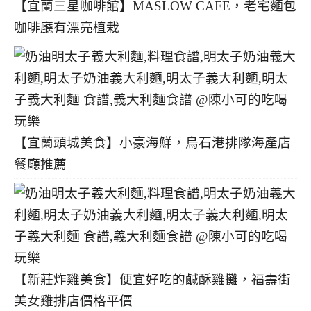
【宜蘭三星咖啡館】MASLOW CAFE，老宅麵包
咖啡廳有漂亮植栽
【宜蘭頭城美食】小豪海鮮，烏石港排隊海產店
餐廳推薦
【新莊炸雞美食】便宜好吃的鹹酥雞攤，福壽街
美女雞排店價格平價