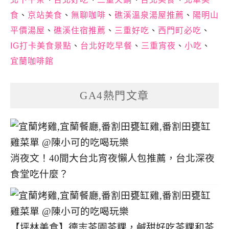
食
、
京站美食
、
無聊咖啡
、
礁溪溫泉湯屋推薦
、
陽明山
平價湯屋
、
礁溪住宿推薦
、
三重好吃
、
西門町必吃
、
IG打卡美食景點
、
台北好吃早餐
、
三重宵夜
、
小吃
、
宜蘭咖啡館
GA4熱門文章
消夜文！40間大台北宵夜懶人包推薦，台北深夜
食堂吃什麼？
【坪林美食】德志茶園茶粿，鹹甜好吃茶粿和茶