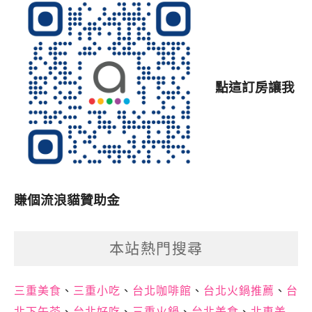
點這訂房讓我
賺個流浪貓贊助金
本站熱門搜尋
三重美食
、
三重小吃
、
台北咖啡館
、
台北火鍋推薦
、
台
北下午茶
、
台北好吃
、
三重火鍋
、
台北美食
、
北車美