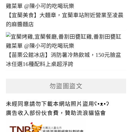
【宜蘭美食】大麵章，宜蘭車站附近營業至凌晨
的麻醬麵店
【苗栗公館冰店】消防暑冷熱飲城，150元臉盆
冰任選16種配料上桌超浮誇
勿盜圖盜文
未經同意請勿下載本網站照片盜用ʕ•ᴥ•ʔ
廣告收入部份伙食費，贊助流浪貓協會