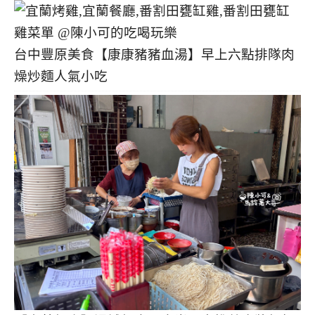
台中豐原美食【康康豬豬血湯】早上六點排隊肉
燥炒麵人氣小吃