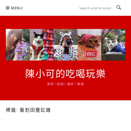
Skip
MENU
to
content
陳小可的吃喝玩樂
美食♡旅遊♡貓咪♡推薦
標籤:
番割田甕缸雞