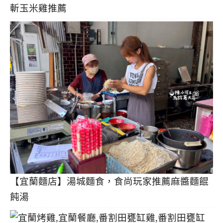
斬玉米雞推薦
【宜蘭麵店】湯城麵食，食尚玩家推薦麻醬麵餛
飩湯