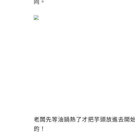
同。
老闆先等油鍋熱了才把芋頭放進去開
的！