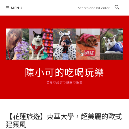
Skip
MENU
to
content
陳小可的吃喝玩樂
美食♡旅遊♡貓咪♡推薦
【花蓮旅遊】東華大學，超美麗的歐式
建築風