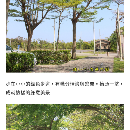
步在小小的綠色步道，有幾分恬適與悠閒。抬頭一望，
成就這樣的綠意美景