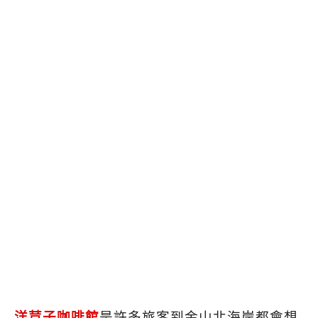
洋荳子咖啡館
是許多旅客到金山北海岸都會想