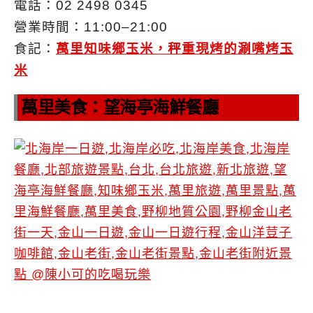
電話：02 2498 0345
營業時間：11:00–21:00
食記：
萬里知味鄉玉米，秤重現烤的涮嘴烤玉
米
萬里美食：望海亭海鮮餐廳