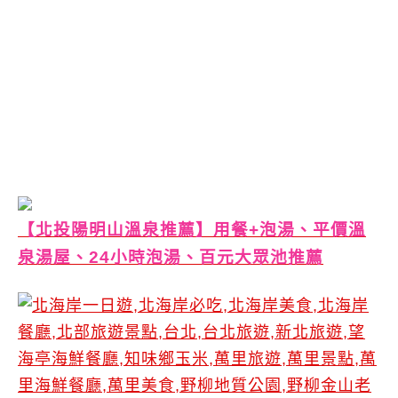
【北投陽明山溫泉推薦】用餐+泡湯、平價溫
泉湯屋、24小時泡湯、百元大眾池推薦