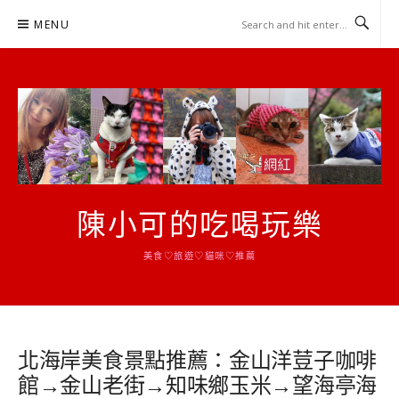
Skip
MENU
to
content
陳小可的吃喝玩樂
美食♡旅遊♡貓咪♡推薦
北海岸美食景點推薦：金山洋荳子咖啡
館→金山老街→知味鄉玉米→望海亭海