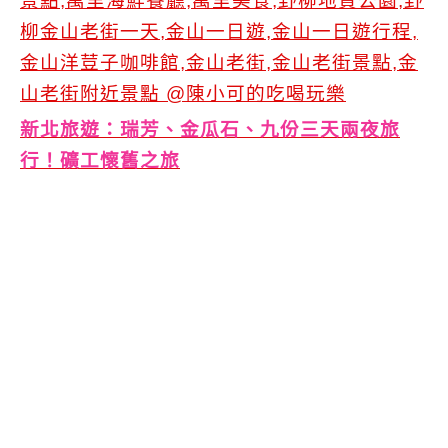
新北旅遊：瑞芳、金瓜石、九份三天兩夜旅
行！礦工懷舊之旅