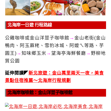
北海岸一日遊 行程路線
公雞咖啡或金山洋荳子咖啡館
→
金山老街(金山
鴨肉、阿玉蔴粩、雪豹冰城、阿嬤ㄟ等路、芋
圓王)
→
知味鄉玉米
→
望海亭海鮮餐廳
→
野柳地
質公園
延伸閱讀
◤
新北旅遊：金山萬里兩天一夜，美食
景點住宿推薦～北海岸行程規劃
北海岸咖啡館：金山洋荳子咖啡館