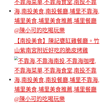
【南投美食】陳記甕缸雞餐廳。竹
山紫南宮附近好吃的脆皮烤雞