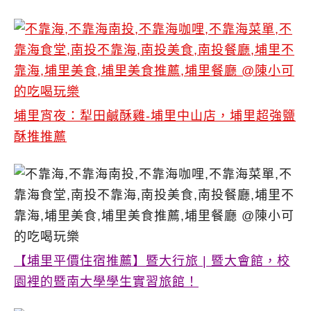
埔里宵夜：犁田鹹酥雞-埔里中山店，埔里超強鹽
酥推推薦
【埔里平價住宿推薦】暨大行旅 | 暨大會館，校
園裡的暨南大學學生實習旅館！