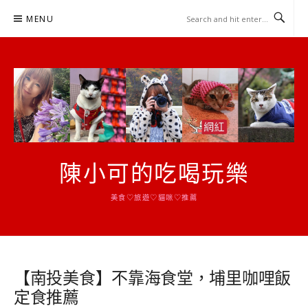
Skip
MENU
to
content
陳小可的吃喝玩樂
美食♡旅遊♡貓咪♡推薦
【南投美食】不靠海食堂，埔里咖哩飯
定食推薦