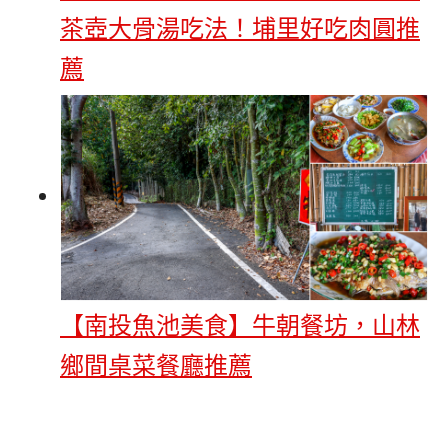
茶壺大骨湯吃法！埔里好吃肉圓推
薦
【南投魚池美食】牛朝餐坊，山林
鄉間桌菜餐廳推薦