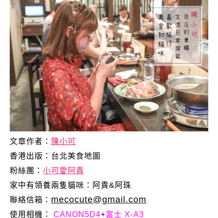
文章作者：
陳小可
香港出版：
台北美食地圖
粉絲團：
小可愛阿貴
家中有領養兩隻貓咪：阿貴&阿珠
mecocute@gmail.com
聯絡信箱：
使用相機：
CANON5D4
+
富士 X-A3