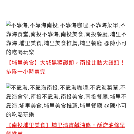
【埔里美食】大城黑糖饅頭，南投比臉大饅頭！
排隊一小時賣完
【南投埔里美食】埔里清寶鹹油條，酥炸油條早