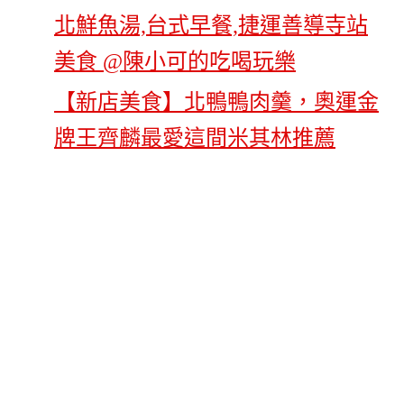
【新店美食】北鴨鴨肉羹，奧運金
牌王齊麟最愛這間米其林推薦