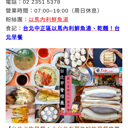
電話：02 2351 5378
營業時間：07:00–19:00（周日休息）
粉絲團：
以馬內利鮮魚湯
食記：
台北中正區以馬內利鮮魚湯、乾麵！台
北早餐