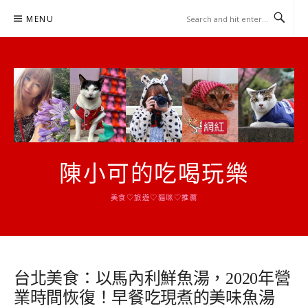
Skip
MENU
to
content
陳小可的吃喝玩樂
美食♡旅遊♡貓咪♡推薦
台北美食：以馬內利鮮魚湯，2020年營
業時間恢復！早餐吃現煮的美味魚湯