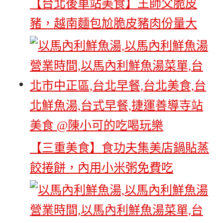
【台北後車站美食】王師父脆皮
豬，越南麵包尬脆皮豬肉份量大
【三重美食】食功夫集美店鍋貼蒸
餃捲餅，內用小米粥免費吃