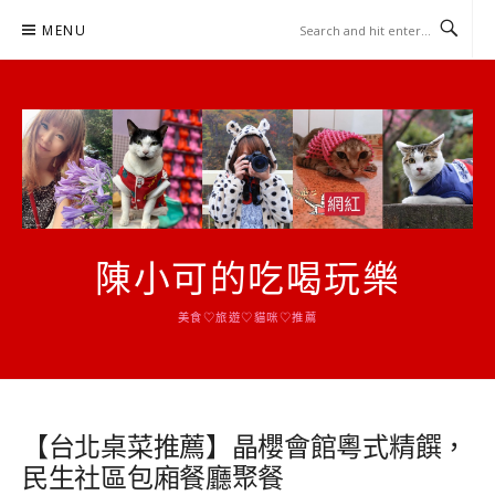
Skip
MENU
to
content
陳小可的吃喝玩樂
美食♡旅遊♡貓咪♡推薦
【台北桌菜推薦】晶櫻會館粵式精饌，
民生社區包廂餐廳聚餐