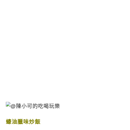
蠔油臘味炒飯