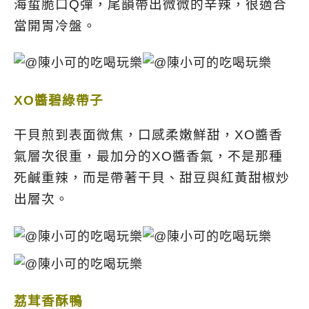
海蜇脆口Q彈，尾韻帶出微微的辛辣，很適合
當開胃冷盤。
XO醬碧綠帶子
干貝煎到表面微焦，口感柔嫩鮮甜，XO醬香
氣層次很重，最加分的XO醬香氣，不是那種
死鹹重辣，而是帶著干貝、甜豆與紅黃甜椒炒
出層次。
荔茸香酥鴨