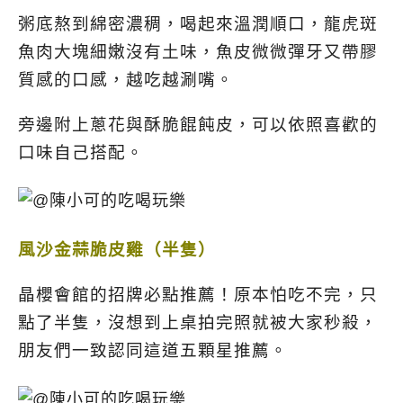
粥底熬到綿密濃稠，喝起來溫潤順口，
龍虎斑
魚肉大塊細嫩沒有土味，魚皮微微彈牙又帶膠
質感的口感，越吃越涮嘴。
旁邊附上蔥花與酥脆餛飩皮，可以依照喜歡的
口味自己搭配。
風沙金蒜脆皮雞（半隻）
晶櫻會館的招牌必點推薦！原本怕吃不完，只
點了半隻，沒想到上桌拍完照就被大家秒殺，
朋友們一致認同這道五顆星推薦。