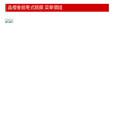
晶櫻會館粵式精饌 菜單價錢