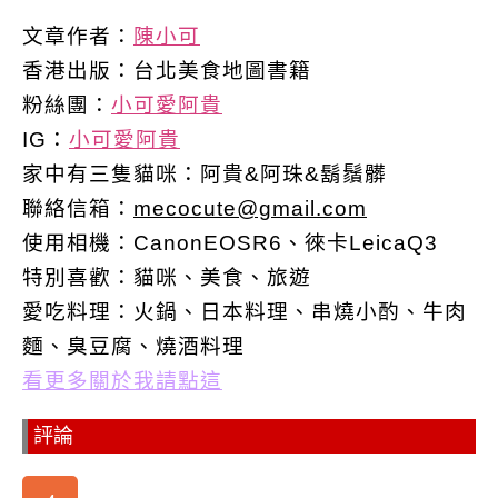
文章作者：
陳小可
香港出版：
台北美食地圖書籍
粉絲團：
小可愛阿貴
IG：
小可愛阿貴
家中有三隻貓咪：阿貴&阿珠&鬍鬚髒
聯絡信箱：
mecocute@gmail.com
使用相機：CanonEOSR6、徠卡LeicaQ3
特別喜歡：
貓咪、美食、旅遊
愛吃料理：火鍋、日本料理、串燒小酌、牛肉
麵、臭豆腐、燒酒料理
看更多關於我請點這
評論