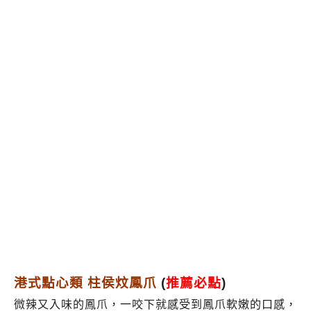
港式點心類 柱侯炆鳳爪
(
推薦必點
)
微辣又入味的鳳爪，一咬下就感受到鳳爪軟嫩的口感，