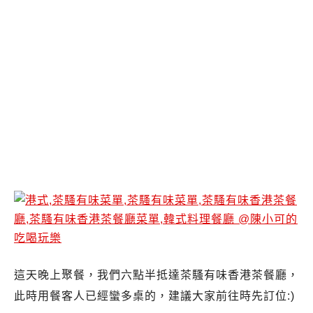
這天晚上聚餐，我們六點半抵達茶騷有味香港茶餐廳，
此時用餐客人已經蠻多桌的，建議大家前往時先訂位:)