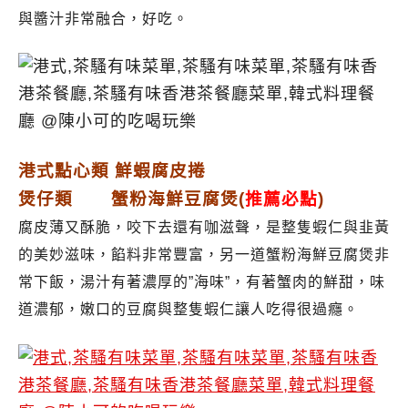
與醬汁非常融合，好吃。
港式點心類 鮮蝦腐皮捲
煲仔類 蟹粉海鮮豆腐煲
(
推薦必點
)
腐皮薄又酥脆，咬下去還有咖滋聲，
是整隻蝦仁與韭黃
的美妙滋味，
餡料非常豐富，
另一道
蟹粉海鮮豆腐煲非
常下飯，湯汁有著濃厚的”海味”，有著蟹肉的鮮甜，味
道濃郁，嫩口的豆腐與整隻蝦仁讓人吃得很過癮。