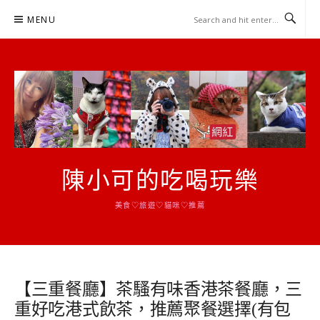
Skip
MENU
to
content
陳小可的吃喝玩樂
美食♡旅遊♡貓咪♡推薦
【三重餐廳】茶騷有味香港茶餐廳，三
重好吃港式飲茶，推薦聚餐選擇(有包