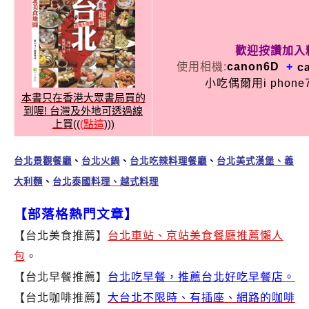
歡迎按讚加入
使用相機:
canon
6D
+
c
小吃偶爾用i phon
本書只在香港大眾書局買的
到喔! 台灣及外地可透過線
上買((
(點這
)))
台北景觀餐廳
、
台北火鍋
、
台北吃辣料理餐廳
、
台北美式漢堡、義
大利麵
、
台北泰國料理、越式料理
【部落格熱門文章】
【台北美食推薦】
台北車站、京站美食餐廳推薦懶人
包
。
【台北早餐
推薦
】
台北吃早餐，推薦台北好吃早餐店。
【台北咖啡推薦】
大台北不限時、有插座、網路的咖啡