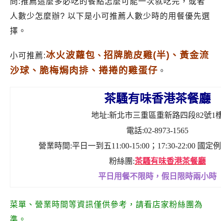
問:推薦這麼多必吃的餐點怎麼可能一次就吃完，或者
人數少怎麼辦? 以下是小可推薦人數少時的用餐優先選
擇。
冰火波蘿包
招牌脆皮雞(半)、
黃金流
小可推薦:
、
沙球、
脆梅焗肉排、
捲捲的雞蛋仔
。
茶騷有味香港茶餐廳
地址:新北市三重區重新路四段82號1
電話:02-8973-1565
營業時間:平日一到五11:00-15:00；17:30-22:00
粉絲團:
茶騷有味香港茶餐廳
平日用餐不限時，假日限時兩小時
菜單、營業時間等資訊僅供參考，請看店家粉絲團為
準。