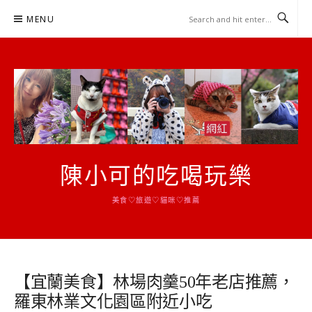
Skip
MENU
to
content
陳小可的吃喝玩樂
美食♡旅遊♡貓咪♡推薦
【宜蘭美食】林場肉羹50年老店推薦，
羅東林業文化園區附近小吃