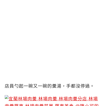
店員勺起一碗又一碗的羹湯，手都沒停過。