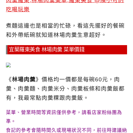
煮麵這邊也是相當的忙碌，看這先擺好的餐碗
和外帶紙碗就知道林場肉羹生意超好。
宜蘭羅東美食 林場肉羹 菜單價錢
《
林場肉羹
》價格均一價都是每碗60元，肉
羹、肉羹麵、肉羹米分、肉羹板條和肉羹飯都
有，我最常點肉羹粿跟肉羹飯。
菜單、營業時間等資訊僅供參考，請看店家粉絲團為
準。
食記的參考會隨時間久或現場狀況不同，前往時建議納