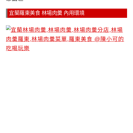
宜蘭羅東美食 林場肉羹 內用環境