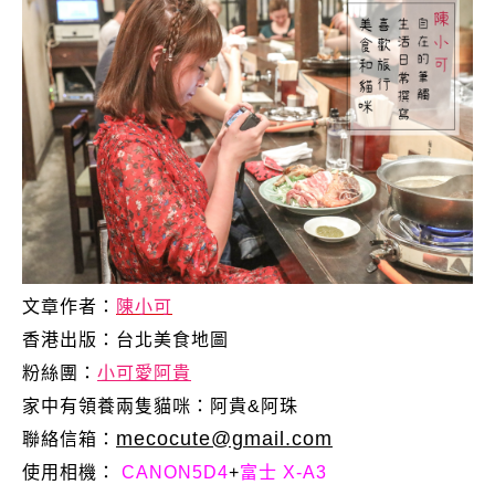
文章作者：
陳小可
香港出版：
台北美食地圖
粉絲團：
小可愛阿貴
家中有領養兩隻貓咪：阿貴&阿珠
mecocute@gmail.com
聯絡信箱：
使用相機：
CANON5D4
+
富士 X-A3