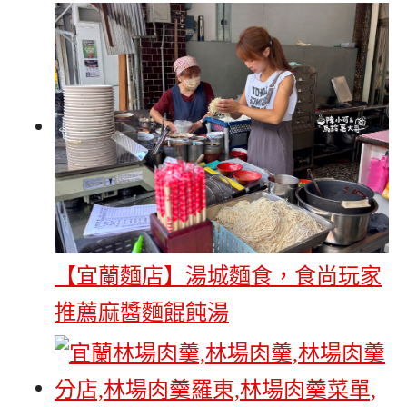
【宜蘭麵店】湯城麵食，食尚玩家
推薦麻醬麵餛飩湯