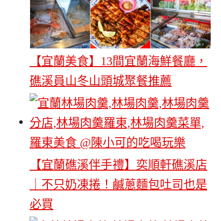
【宜蘭美食】13間宜蘭海鮮餐廳，
礁溪員山冬山頭城聚餐推薦
【宜蘭礁溪伴手禮】奕順軒礁溪店
｜不只奶凍捲！鹹蔥麵包吐司也是
必買