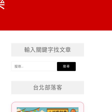
樂
輸入關鍵字找文章
搜
尋
關
台北部落客
鍵
字: