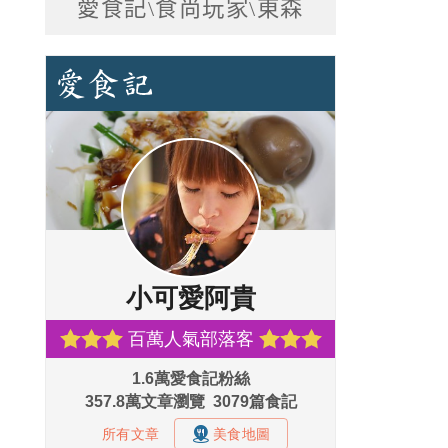
愛食記\食尚玩家\東森