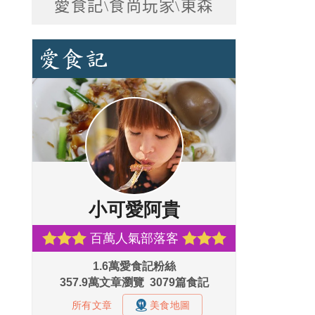
愛食記\食尚玩家\東森