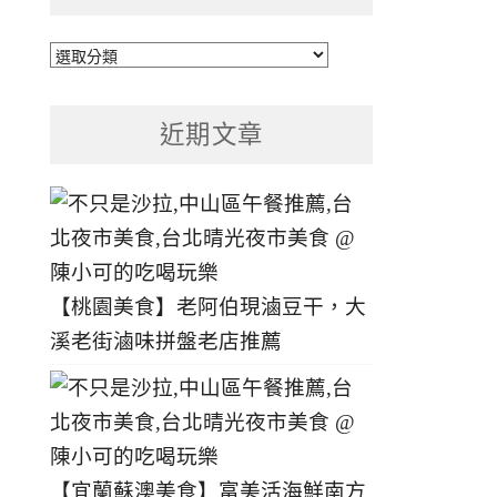
文
章
分
近期文章
類
【桃園美食】老阿伯現滷豆干，大
溪老街滷味拼盤老店推薦
【宜蘭蘇澳美食】富美活海鮮南方