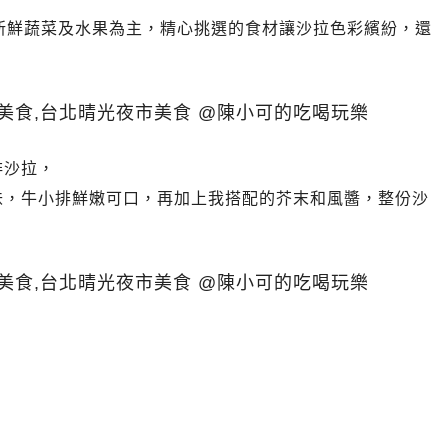
新鮮蔬菜及水果為主，精心挑選的食材讓沙拉色彩繽紛，還
排沙拉，
味，牛小排鮮嫩可口，再加上我搭配的芥末和風醬，整份沙