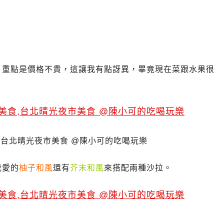
，重點是價格不貴，這讓我有點訝異，畢竟現在菜跟水果很
我愛的
柚子和風
還有
芥末和風
來搭配兩種沙拉。