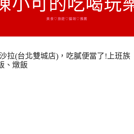
陳小可的吃喝玩
美食♡旅遊♡貓咪♡推薦
沙拉(台北雙城店)，吃膩便當了!上班族
飯、燉飯