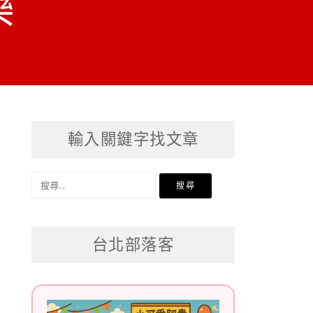
樂
輸入關鍵字找文章
搜
尋
關
台北部落客
鍵
字: