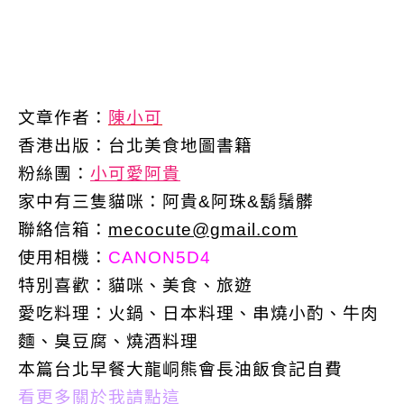
文章作者：
陳小可
香港出版：
台北美食地圖書籍
粉絲團：
小可愛阿貴
家中有三隻貓咪：阿貴&阿珠&鬍鬚髒
聯絡信箱：
mecocute@gmail.com
使用相機：
CANON5D4
特別喜歡：
貓咪、美食、旅遊
愛吃料理：火鍋、日本料理、串燒小酌、牛肉
麵、臭豆腐、燒酒料理
本篇台北早餐大龍峒熊會長油飯食記自費
看更多關於我請點這