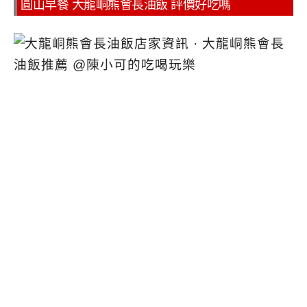
圓山早餐 大龍峒熊會長油飯 評價好吃嗎