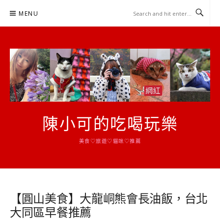
Skip
MENU
to
content
陳小可的吃喝玩樂
美食♡旅遊♡貓咪♡推薦
【圓山美食】大龍峒熊會長油飯，台北
大同區早餐推薦