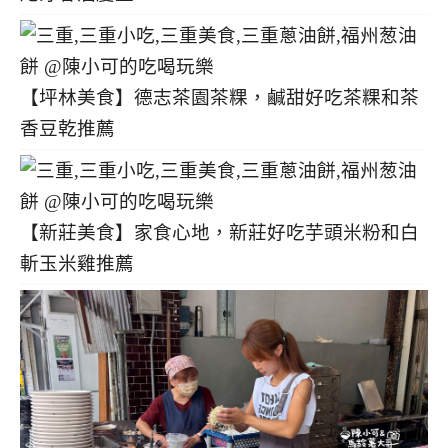
【坪林美食】德志茶園茶粿，鹹甜好吃茶粿和茶
香豆乾推薦
【新莊美食】家食心地，新莊好吃芋頭米粉和白
斬玉米雞推薦