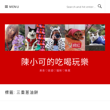
Skip
MENU
to
content
陳小可的吃喝玩樂
美食♡旅遊♡貓咪♡推薦
標籤:
三重蔥油餅