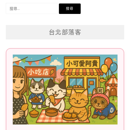
搜
尋
關
台北部落客
鍵
字: