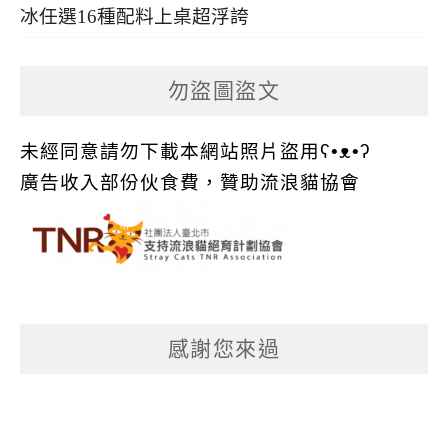
冰任選16種配料上桌超浮誇
勿盜圖盜文
未經同意請勿下載本網站照片盜用ʕ•ᴥ•ʔ
廣告收入部份伙食費，贊助流浪貓協會
感謝您來過