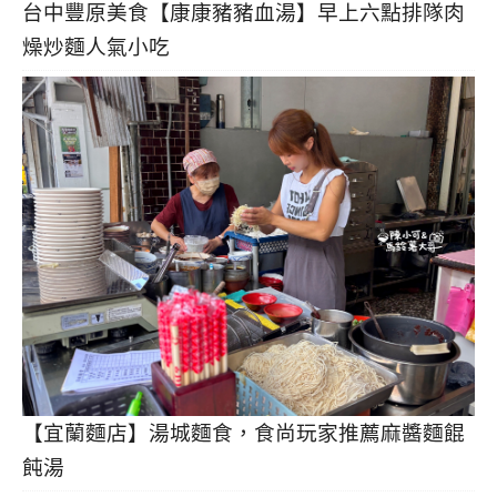
台中豐原美食【康康豬豬血湯】早上六點排隊肉
燥炒麵人氣小吃
【宜蘭麵店】湯城麵食，食尚玩家推薦麻醬麵餛
飩湯