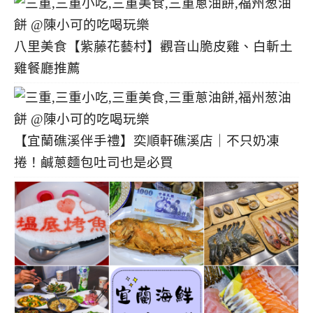
八里美食【紫藤花藝村】觀音山脆皮雞、白斬土
雞餐廳推薦
【宜蘭礁溪伴手禮】奕順軒礁溪店｜不只奶凍
捲！鹹蔥麵包吐司也是必買