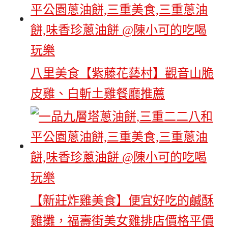
八里美食【紫藤花藝村】觀音山脆
皮雞、白斬土雞餐廳推薦
【新莊炸雞美食】便宜好吃的鹹酥
雞攤，福壽街美女雞排店價格平價