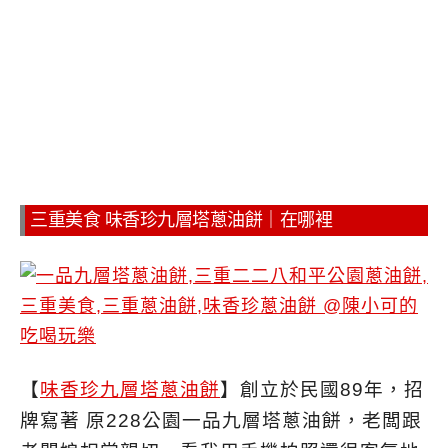
三重美食 味香珍九層塔蔥油餅｜在哪裡
【
味香珍九層塔蔥油餅
】創立於民國89年，招
牌寫著 原228公園一品九層塔蔥油餅，老闆跟