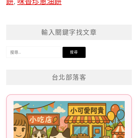
餅
,
味香珍蔥油餅
輸入關鍵字找文章
搜
尋
關
台北部落客
鍵
字: