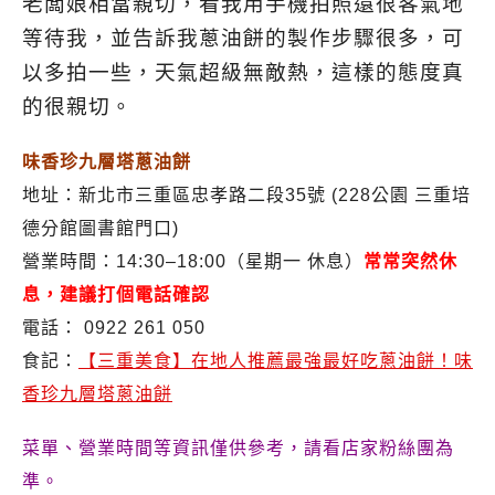
老闆娘相當親切，看我用手機拍照還很客氣地
等待我，並告訴我蔥油餅的製作步驟很多，可
以多拍一些，天氣超級無敵熱，這樣的態度真
的很親切。
味香珍九層塔蔥油餅
地址：新北市三重區忠孝路二段35號 (228公園 三重培
德分館圖書館門口)
營業時間：14:30–18:00（星期一 休息）
常常突然休
息，建議打個電話確認
電話： 0922 261 050
食記：
【三重美食】在地人推薦最強最好吃蔥油餅！味
香珍九層塔蔥油餅
菜單、營業時間等資訊僅供參考，請看店家粉絲團為
準。