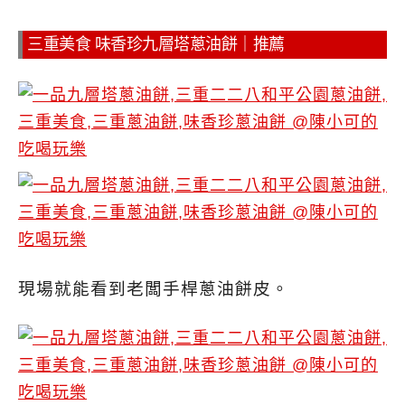
三重美食 味香珍九層塔蔥油餅｜推薦
現場就能看到老闆手桿蔥油餅皮。