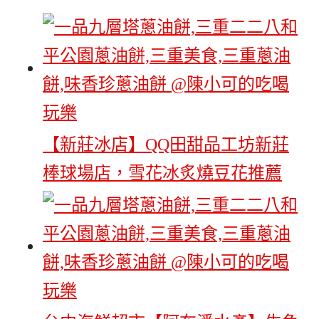
【新莊冰店】QQ田甜品工坊新莊
棒球場店，雪花冰炙燒豆花推薦