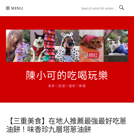
Skip
MENU
to
content
陳小可的吃喝玩樂
美食♡旅遊♡貓咪♡推薦
【三重美食】在地人推薦最強最好吃蔥
油餅！味香珍九層塔蔥油餅