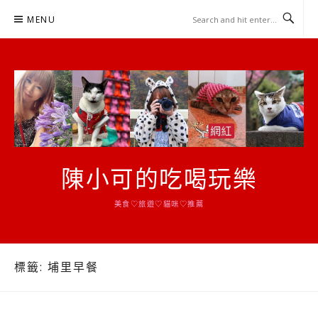
Skip
MENU
to
content
陳小可的吃喝玩樂
美食♡旅遊♡貓咪♡推薦
標籤:
埔里早餐