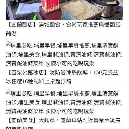
【宜蘭麵店】湯城麵食，食尚玩家推薦麻醬麵餛
飩湯
【苗栗公館冰店】消防暑冷熱飲城，150元臉盆
冰任選16種配料上桌超浮誇
【宜蘭美食】大麵章，宜蘭車站附近營業至凌晨