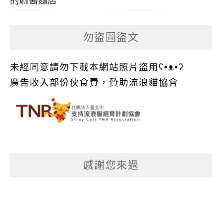
的麻醬麵店
勿盜圖盜文
未經同意請勿下載本網站照片盜用ʕ•ᴥ•ʔ
廣告收入部份伙食費，贊助流浪貓協會
感謝您來過