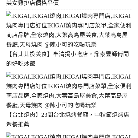
美女雞排店價格平價
【台北北投美食】丰清揚小吃店，鼎泰豐師傅開
的好吃炒飯
【台北燒肉】23間台北燒烤餐廳，中秋節燒烤店
聚餐推薦