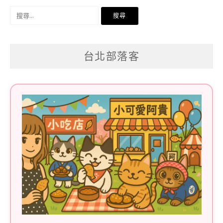
搜
尋
關
台北部落客
鍵
字: