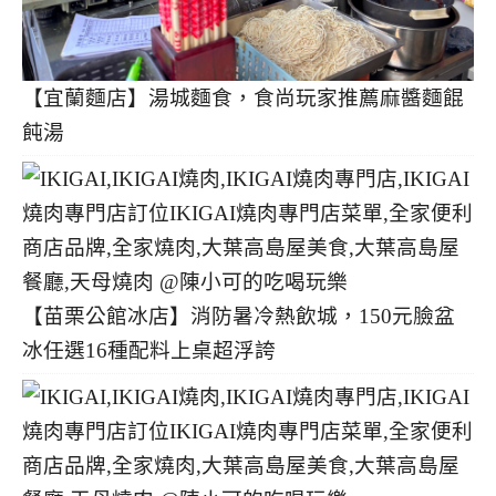
【宜蘭麵店】湯城麵食，食尚玩家推薦麻醬麵餛
飩湯
【苗栗公館冰店】消防暑冷熱飲城，150元臉盆
冰任選16種配料上桌超浮誇