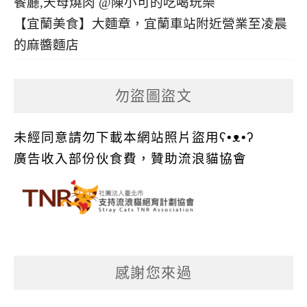
【宜蘭美食】大麵章，宜蘭車站附近營業至凌晨
的麻醬麵店
勿盜圖盜文
未經同意請勿下載本網站照片盜用ʕ•ᴥ•ʔ
廣告收入部份伙食費，贊助流浪貓協會
感謝您來過