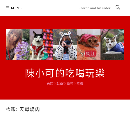
Skip
MENU
to
content
陳小可的吃喝玩樂
美食♡旅遊♡貓咪♡推薦
標籤:
天母燒肉