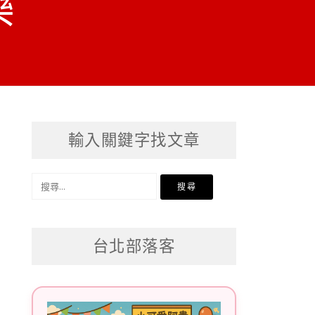
樂
輸入關鍵字找文章
搜
尋
關
台北部落客
鍵
字: