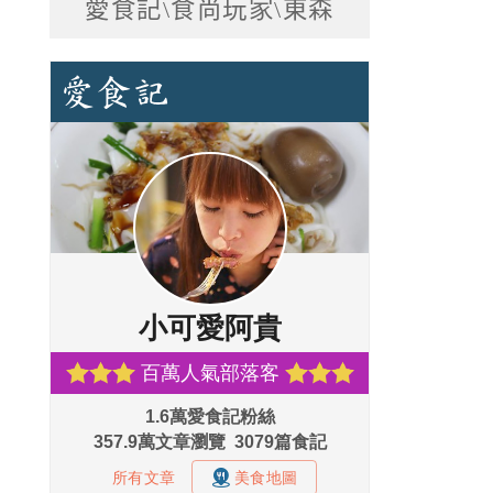
愛食記\食尚玩家\東森