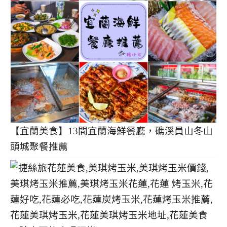
【宜蘭美食】13間宜蘭海鮮餐廳，礁溪員山冬山
頭城聚餐推薦