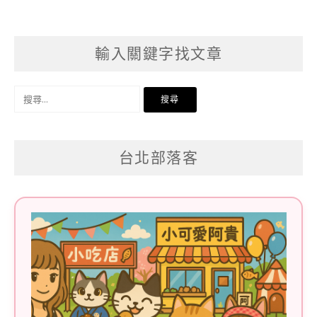
輸入關鍵字找文章
搜
尋
關
台北部落客
鍵
字: