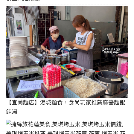
【宜蘭麵店】湯城麵食，食尚玩家推薦麻醬麵餛
飩湯