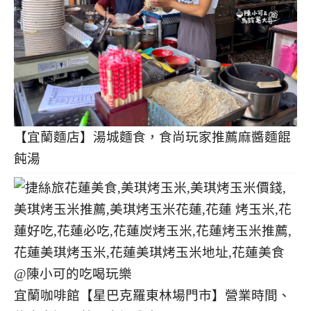
【宜蘭麵店】湯城麵食，食尚玩家推薦麻醬麵餛
飩湯
宜蘭咖啡館【星巴克羅東林場門市】營業時間、