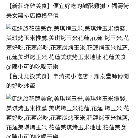
【新莊炸雞美食】便宜好吃的鹹酥雞攤，福壽街
美女雞排店價格平價
【台北北投美食】丰清揚小吃店，鼎泰豐師傅開
的好吃炒飯