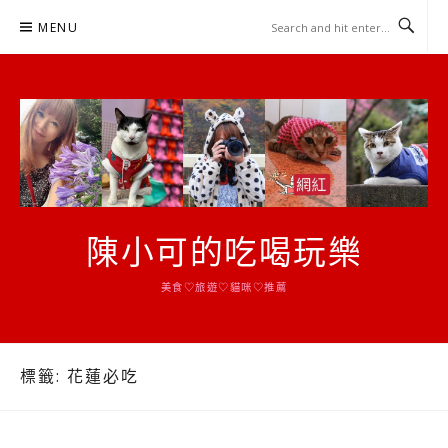
Skip
MENU
to
content
陳小可的吃喝玩樂
美食♡旅遊♡貓咪♡推薦
標籤:
花蓮必吃