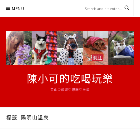
Skip
MENU
to
content
陳小可的吃喝玩樂
美食♡旅遊♡貓咪♡推薦
標籤:
陽明山溫泉