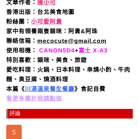
文章作者：
陳小可
香港出版：
台北美食地圖
粉絲團：
小可愛阿貴
家中有領養兩隻貓咪：阿貴&阿珠
聯絡信箱：
mecocute@gmail.com
使用相機：
CANON5D4
+
富士 X-A3
特別喜歡：
貓咪、美食、旅遊
愛吃料理：火鍋、日本料理、串燒小酌、牛肉
麵、臭豆腐、燒酒料理
本篇《
川湯溫泉養生餐廳
》食記自費
看更多關於我請點這
評論
5