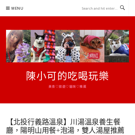
Skip
MENU
to
content
陳小可的吃喝玩樂
美食♡旅遊♡貓咪♡推薦
【北投行義路溫泉】川湯溫泉養生餐
廳，陽明山用餐+泡湯，雙人湯屋推薦