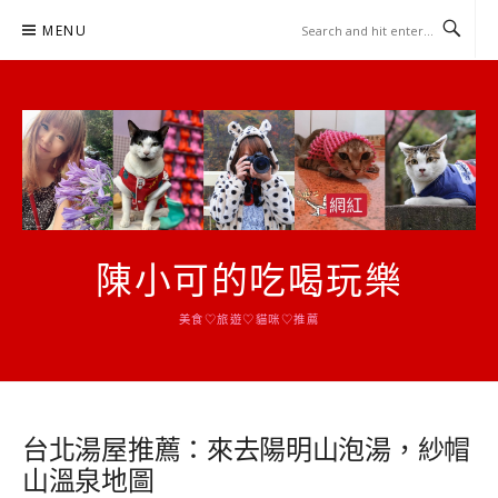
Skip
MENU
to
content
陳小可的吃喝玩樂
美食♡旅遊♡貓咪♡推薦
台北湯屋推薦：來去陽明山泡湯，紗帽
山溫泉地圖