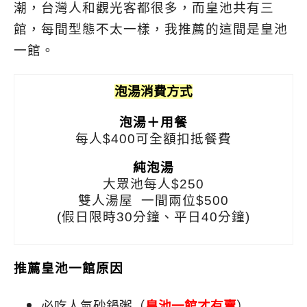
潮，台灣人和觀光客都很多，而皇池共有三
館，每間型態不太一樣，我推薦的這間是皇池
一館。
泡湯消費方式
泡湯＋用餐
每人$400可全額扣抵餐費
純泡湯
大眾池每人$250
雙人湯屋 一間兩位$500
(假日限時30分鐘、平日40分鐘)
推薦皇池一館原因
必吃人氣砂鍋粥（
皇池一館才有賣
）