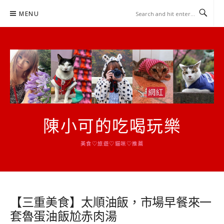
Skip
MENU
to
content
陳小可的吃喝玩樂
美食♡旅遊♡貓咪♡推薦
【三重美食】太順油飯，市場早餐來一
套魯蛋油飯尬赤肉湯