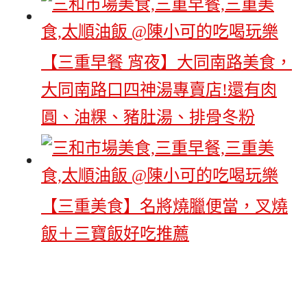
【三重早餐 宵夜】大同南路美食，
大同南路口四神湯專賣店!還有肉
圓、油粿、豬肚湯、排骨冬粉
【三重美食】名將燒臘便當，叉燒
飯＋三寶飯好吃推薦