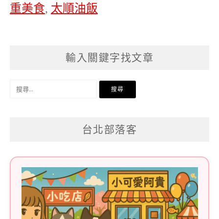
重美食
,
太順油飯
輸入關鍵字找文章
搜
尋
關
台北部落客
鍵
字: