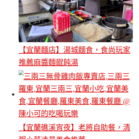
【宜蘭麵店】湯城麵食，食尚玩家
推薦麻醬麵餛飩湯
【宜蘭礁溪宵夜】老將自助餐，清