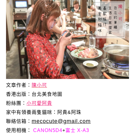
文章作者：
陳小可
香港出版：
台北美食地圖
粉絲團：
小可愛阿貴
家中有領養兩隻貓咪：阿貴&阿珠
mecocute@gmail.com
聯絡信箱：
使用相機：
CANON5D4
+
富士 X-A3