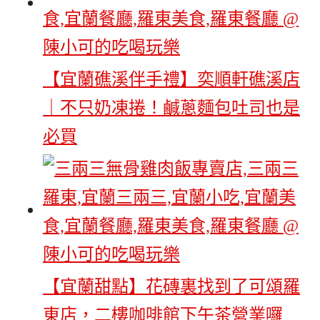
【宜蘭礁溪伴手禮】奕順軒礁溪店
｜不只奶凍捲！鹹蔥麵包吐司也是
必買
【宜蘭甜點】花磚裏找到了可頌羅
東店，二樓咖啡館下午茶營業囉