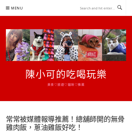
Skip
MENU
to
content
陳小可的吃喝玩樂
美食♡旅遊♡貓咪♡推薦
常常被媒體報導推薦！總舖師開的無骨
雞肉飯，蔥油雞飯好吃！