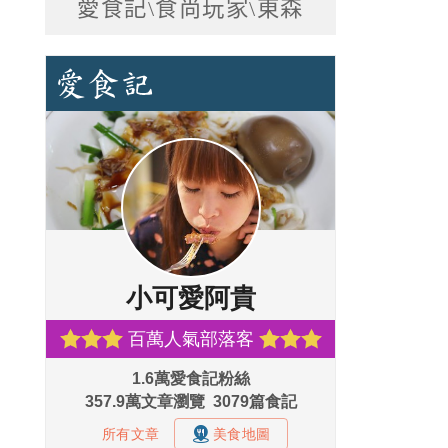
愛食記\食尚玩家\東森