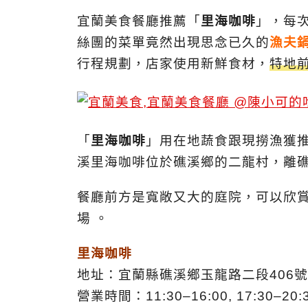
宜蘭美食餐廳推薦「
里海咖啡
」，每
絲團的菜單竟然出現思念已久的
漁夫
行程規劃，店家使用新鮮食材，
特地
「
里海咖啡
」
用在地蔬食跟現撈漁獲
溪里海咖啡位於礁溪鄉的二龍村，離
餐廳前方是寬敞又大的庭院，可以欣
場 。
里海咖啡
地址：宜蘭縣礁溪鄉玉龍路二段406號
營業時間：11:30–16:00, 17:30–2