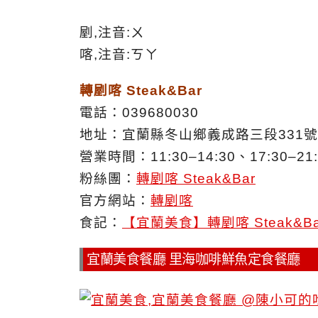
剭,注音:ㄨ
喀,注音:ㄎㄚ
轉剭喀 Steak&Bar
電話：039680030
地址：宜蘭縣冬山鄉義成路三段331號
營業時間：11:30–14:30、17:30–
粉絲團：
轉剭喀 Steak&Bar
官方網站：
轉剭喀
食記：
【宜蘭美食】轉剭喀 Steak&
宜蘭美食餐廳 里海咖啡鮮魚定食餐廳