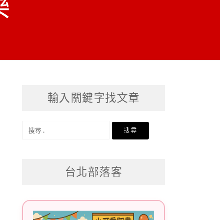
樂
輸入關鍵字找文章
搜
尋
關
台北部落客
鍵
字: