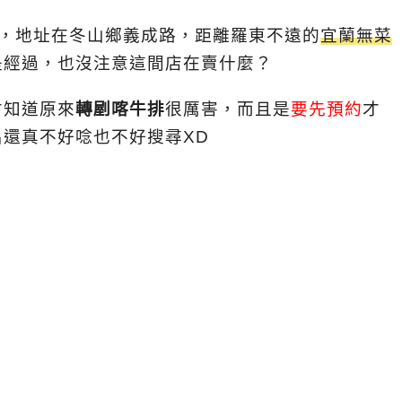
，地址在冬山鄉義成路，距離羅東不遠的
宜蘭無菜
是經過，也沒注意這間店在賣什麼？
才知道原來
轉剭喀牛排
很厲害，而且是
要先預約
才
還真不好唸也不好搜尋XD