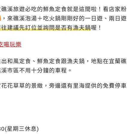
次礁溪旅遊必吃的鮮魚定食就是這間啦！看店家粉
鍋
，來礁溪泡湯＋吃火鍋剛剛好的一日遊、兩日遊
前往建議先訂位並詢問是否有漁夫鍋
喔！
推出和風定食、鮮魚定食跟漁夫鍋，地點
在宜蘭礁
礁溪市區不用十分鐘的車程。
賞花花草草的景緻，旁邊還有里海提供的免費停車
0:30(星期三休息)