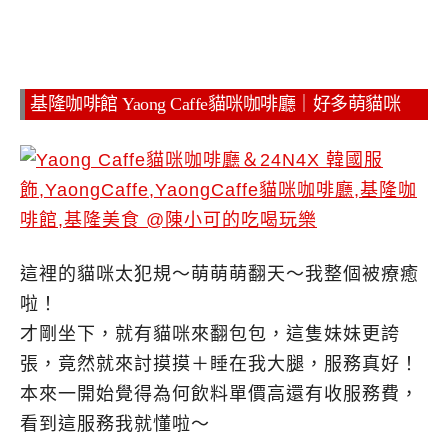
基隆咖啡館 Yaong Caffe貓咪咖啡廳｜好多萌貓咪
這裡的貓咪太犯規～萌萌萌翻天～我整個被療癒
啦！
才剛坐下，就有貓咪來翻包包，這隻妹妹更誇
張，竟然就來討摸摸＋睡在我大腿，服務真好！
本來一開始覺得為何飲料單價高還有收服務費，
看到這服務我就懂啦～