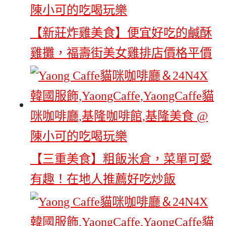
【新莊炸雞美食】便宜好吃的鹹酥
雞攤，福壽街美女雞排店價格平價
【三重美食】粗飯米倉，菜單可愛
有趣！在地人推薦好吃炒飯