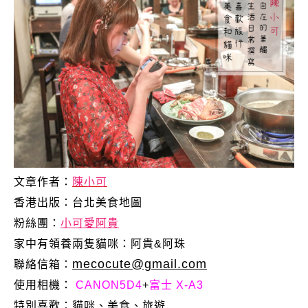
文章作者：
陳小可
香港出版：
台北美食地圖
粉絲團：
小可愛阿貴
家中有領養兩隻貓咪：阿貴&阿珠
mecocute@gmail.com
聯絡信箱：
使用相機：
CANON5D4
+
富士 X-A3
特別喜歡：
貓咪、美食、旅遊