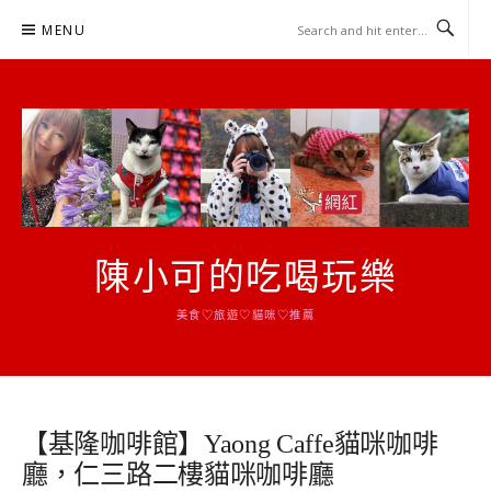
Skip
MENU
to
content
陳小可的吃喝玩樂
美食♡旅遊♡貓咪♡推薦
【基隆咖啡館】Yaong Caffe貓咪咖啡
廳，仁三路二樓貓咪咖啡廳