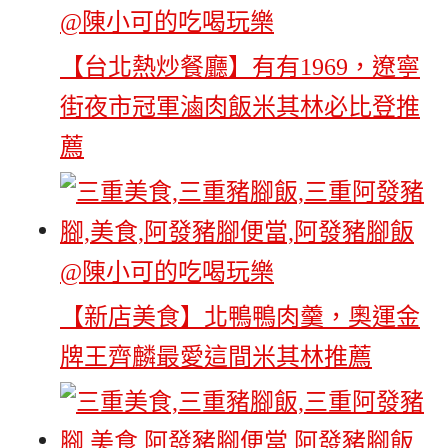
【台北熱炒餐廳】有有1969，遼寧
街夜市冠軍滷肉飯米其林必比登推
薦
【新店美食】北鴨鴨肉羹，奧運金
牌王齊麟最愛這間米其林推薦