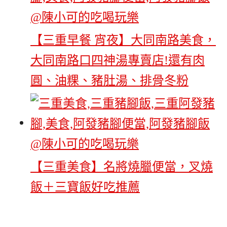
【三重早餐 宵夜】大同南路美食，
大同南路口四神湯專賣店!還有肉
圓、油粿、豬肚湯、排骨冬粉
【三重美食】名將燒臘便當，叉燒
飯＋三寶飯好吃推薦