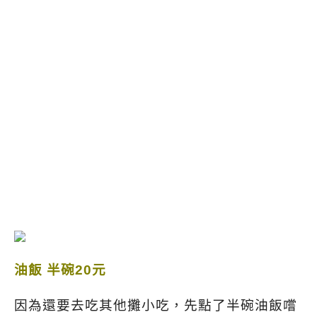
油飯 半碗20元
因為還要去吃其他攤小吃，先點了半碗油飯嚐