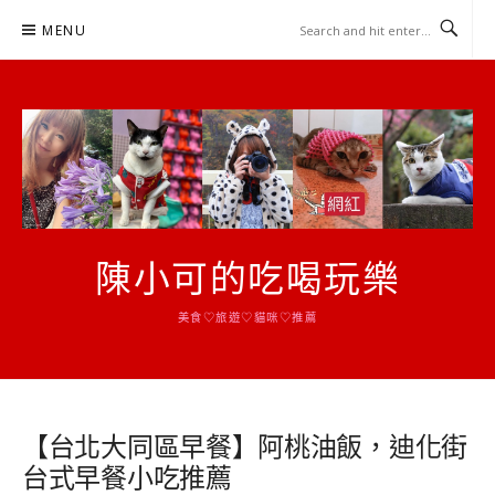
Skip
MENU
to
content
陳小可的吃喝玩樂
美食♡旅遊♡貓咪♡推薦
【台北大同區早餐】阿桃油飯，迪化街
台式早餐小吃推薦