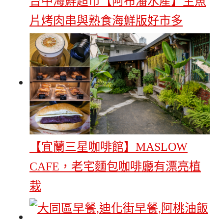
台中海鮮超市【阿布潘水產】生魚
片烤肉串與熟食海鮮版好市多
【宜蘭三星咖啡館】MASLOW
CAFE，老宅麵包咖啡廳有漂亮植
栽