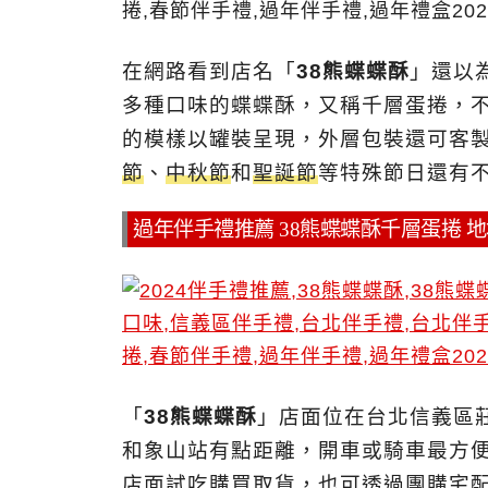
在網路看到店名「
38熊蝶蝶酥
」還以
多種口味的蝶蝶酥，又稱千層蛋捲，
的模樣以罐裝呈現，外層包裝還可客
節
、
中秋節
和
聖誕節
等特殊節日還有
過年伴手禮推薦 38熊蝶蝶酥千層蛋捲 
「
38熊蝶蝶酥
」店面位在台北信義區莊
和象山站有點距離，開車或騎車最方便
店面試吃購買取貨，也可透過團購宅