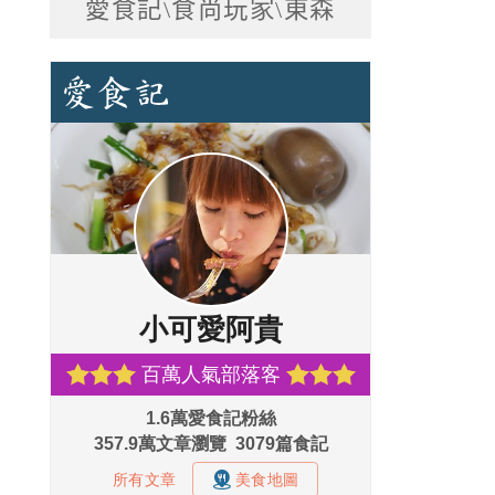
愛食記\食尚玩家\東森