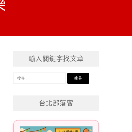
樂
輸入關鍵字找文章
搜
尋
關
台北部落客
鍵
字: