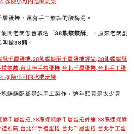
千層蛋捲，還有手工熬製的酸梅湯。
面便問老闆怎會取名「
38熊蝶蝶酥
」，原來老闆創
名叫做
38熊
。
一塊蝶蝶酥都是純手工製作，這年頭真是太少見
。