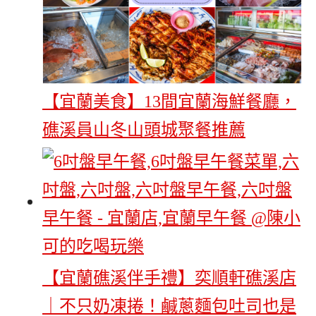
【宜蘭美食】13間宜蘭海鮮餐廳，
礁溪員山冬山頭城聚餐推薦
【宜蘭礁溪伴手禮】奕順軒礁溪店
｜不只奶凍捲！鹹蔥麵包吐司也是