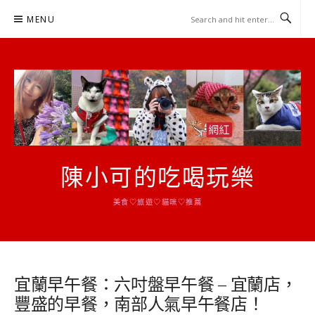
Skip
MENU
to
content
陳小可的吃喝玩樂
美食♡旅遊♡貓咪♡推薦
宜蘭早午餐：六吋盤早午餐 – 宜蘭店，
豐盛的早餐，南部人氣早午餐店！