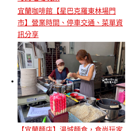
宜蘭咖啡館【星巴克羅東林場門
市】營業時間、停車交通、菜單資
訊分享
【宜蘭麵店】湯城麵食，食尚玩家