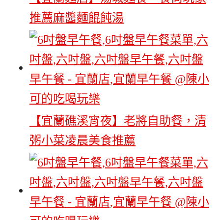
推薦麻醬麵餛飩湯
【宜蘭礁溪宵夜】老將自助餐，清
粥小菜凌晨美食推薦