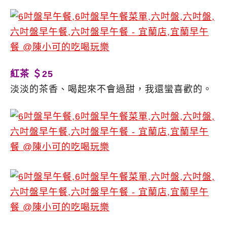
紅茶 ＄25
淡淡的茶香、喝起來不會過甜，我還蠻喜歡的。