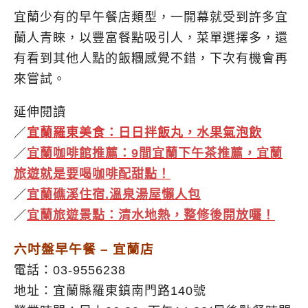
宜蘭少有的早午餐店類型，一開幕就受到許多宜
蘭人青睞，以豐富餐點吸引人，菜單選擇多，還
有看到其他人點的飯糰感覺不錯，下次有機會再
來嘗試。
延伸閱讀
／
宜蘭羅東美食：日日拌飯丸，水果氣泡飲
／
宜蘭咖啡館推薦：9間宜蘭下午茶推薦，宜蘭
旅遊就是要喝咖啡配甜點！
／
宜蘭礁溪住宿.溫泉湯屋懶人包
／
宜蘭旅遊景點：清水地熱，整修後開放囉！
六吋盤早午餐 – 宜蘭店
電話：03-9556238
地址：宜蘭縣羅東鎮南門路140號