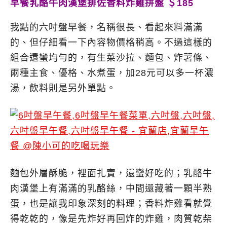
早餐乳酪牛肉漢堡排佐香料炸雞拼盤 ＄185
我點的六吋盤早餐，名稱很長、看起來料滿滿
的、但仔細看一下內容物價格稍高。不過這樣的
組合還蠻均勻的，有生菜沙拉、麵包、炸薯條、
兩種主食、優格、水煮蛋，加28元可以多一杯濃
湯，飲料則是另外單點。
麵包外層酥脆，裡面扎實，還蠻好吃的；乳酪牛
肉漢堡上有滿滿的乳酪絲，中間還藏著一顆半熟
蛋，也是讓我印象深刻的料理；香料炸雞看就覺
得乾乾的，像是先炸好再回炸的炸雞，肉質乾柴