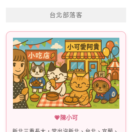
關
台北部落客
鍵
字:
💗陳小可
新北三重長大，常出沒新北、台北、宜蘭、