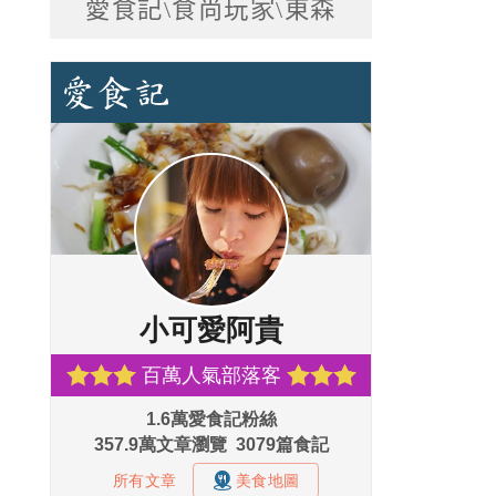
愛食記\食尚玩家\東森