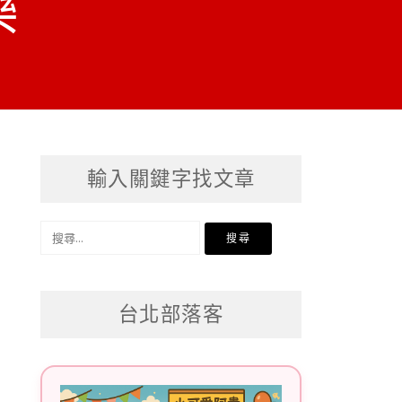
樂
輸入關鍵字找文章
搜
尋
關
台北部落客
鍵
字: