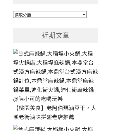
文
章
分
近期文章
類
【桃園美食】老阿伯現滷豆干，大
溪老街滷味拼盤老店推薦