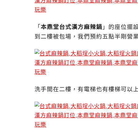
「
本鼎堂台式漢方麻辣鍋
」的座位擺
到二樓被包場，我們預約五點半剛營
洗手間在二樓，有電梯也有樓梯可以