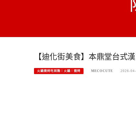
【迪化街美食】本鼎堂台式漢
MECOCUTE
2026-04
火鍋燒烤吃到飽︱火鍋︱燒烤