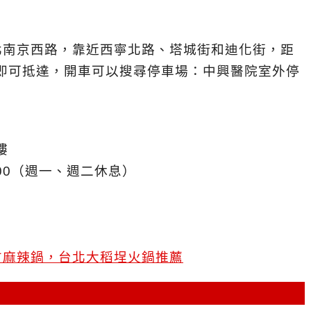
北南京西路，靠近西寧北路、塔城街和迪化街，距
鐘即可抵達，開車可以搜尋停車場：中興醫院室外停
樓
22:00（週一、週二休息）
方麻辣鍋，台北大稻埕火鍋推薦