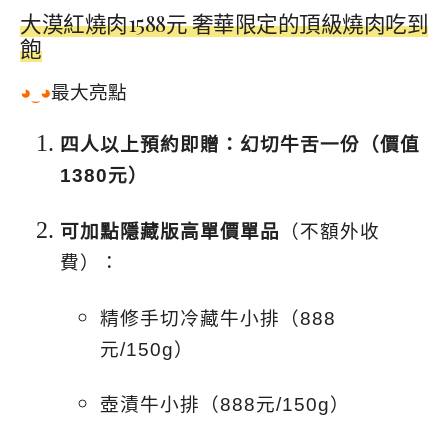
大漠紅燒肉1588元 奢華限定的頂級燒肉吃到
飽
◕‿◕
最大亮點
四人以上預約即贈：幻切牛舌一份（價值
1380元）
可加點隱藏版高單價單品
（不額外收
費）：
精修手切冷藏牛小排（888
元/150g）
壺漬牛小排（888元/150g）