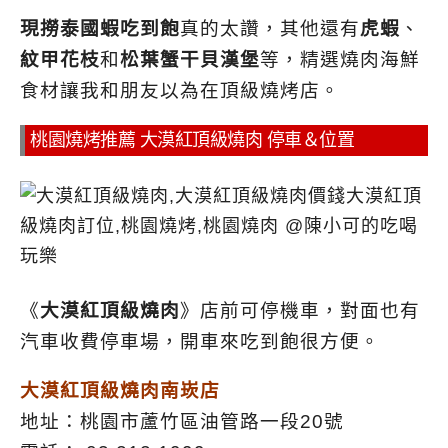
現撈泰國蝦吃到飽
真的太讚，其他還有
虎蝦
、
紋甲花枝
和
松葉蟹干貝漢堡
等，精選燒肉海鮮
食材讓我和朋友以為在頂級燒烤店。
桃園燒烤推薦 大漠紅頂級燒肉 停車＆位置
《
大漠紅頂級燒肉
》店前可停機車，對面也有
汽車收費停車場，開車來吃到飽很方便。
大漠紅頂級燒肉南崁店
地址：桃園市蘆竹區油管路一段20號