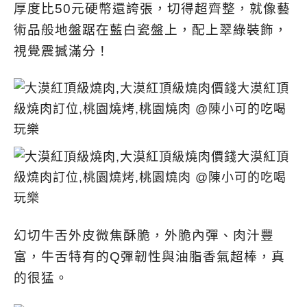
厚度比50元硬幣還誇張，切得超齊整，就像藝
術品般地盤踞在藍白瓷盤上，配上翠綠裝飾，
視覺震撼滿分！
幻切牛舌外皮微焦酥脆，
外脆內彈、肉汁豐
富，牛舌特有的Q彈韌性與油脂香氣超棒，真
的很猛。