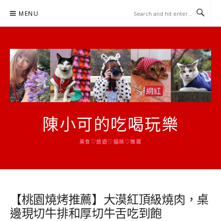
Skip
MENU
to
content
陳小可的吃喝玩樂
美食♡旅遊♡貓咪♡推薦
【桃園燒烤推薦】大漠紅頂級燒肉，桌
邊現切牛排和厚切牛舌吃到飽