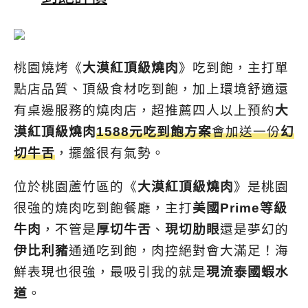
桃園燒烤《
大漠紅頂級燒肉
》吃到飽，主打單
點店品質、頂級食材吃到飽，加上環境舒適還
有桌邊服務的燒肉店，超推薦四人以上預約
大
漠紅頂級燒肉
1588元吃到飽方案
會加送一份
幻
切牛舌
，擺盤很有氣勢。
位於桃園蘆竹區的《
大漠紅頂級燒肉
》是桃園
很強的燒肉吃到飽餐廳，主打
美國Prime等級
牛肉
，不管是
厚切牛舌
、
現切肋眼
還是夢幻的
伊比利豬
通通吃到飽，肉控絕對會大滿足！海
鮮表現也很強，最吸引我的就是
現流泰國蝦水
道
。