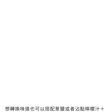
想轉換味道也可以搭配蔥鹽或者沾點檸檬汁＋