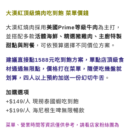
大漠紅頂級燒肉吃到飽 菜單價錢
大漠紅燒肉採用
美國Prime等級牛肉
為主打，
並搭配多款
活體海鮮、精選豬雞肉、主廚特製
甜點與附餐
，可依預算選擇不同價位方案。
建議直接點1588元吃到飽方案，單點店頂級食
材通通無限點，價格打在菜單，隨便吃幾盤就
划算，四人以上預約加送一份幻切牛舌
。
加購選項
+$149/人 現撈泰國蝦吃到飽
+$199/人 海尼根生啤無限暢飲
菜單、營業時間等資訊僅供參考，請看店家粉絲團為