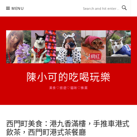
Skip
MENU
to
content
陳小可的吃喝玩樂
美食♡旅遊♡貓咪♡推薦
西門町美食：港九香滿樓，手推車港式
飲茶，西門町港式茶餐廳