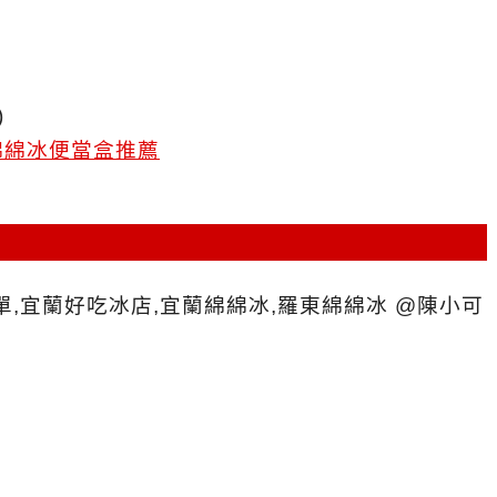
)
綿綿冰便當盒推薦