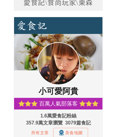
愛食記\食尚玩家\東森