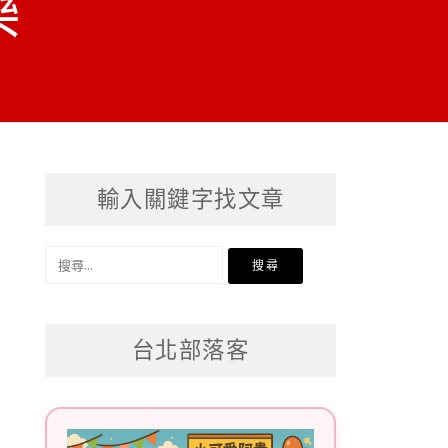
樂
輸入關鍵字找文章
搜
尋
關
台北部落客
鍵
字: