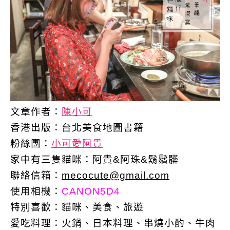
文章作者：
陳小可
香港出版：
台北美食地圖書籍
粉絲團：
小可愛阿貴
家中有三隻貓咪：阿貴&阿珠&鬍鬚髒
聯絡信箱：
mecocute@gmail.com
使用相機：
CANON5D4
特別喜歡：
貓咪、美食、旅遊
愛吃料理：火鍋、日本料理、串燒小酌、牛肉