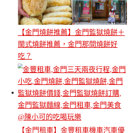
【金門燒餅推薦】金門監獄燒餅＋
閩式燒餅推薦，金門那間燒餅好
吃？
【金門租車】金豐租車機車汽車優