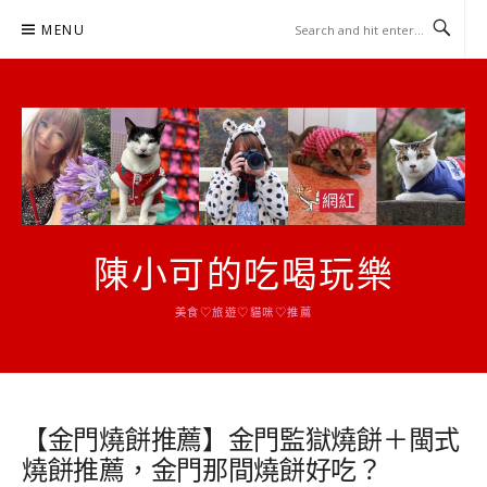
Skip
MENU
to
content
陳小可的吃喝玩樂
美食♡旅遊♡貓咪♡推薦
【金門燒餅推薦】金門監獄燒餅＋閩式
燒餅推薦，金門那間燒餅好吃？