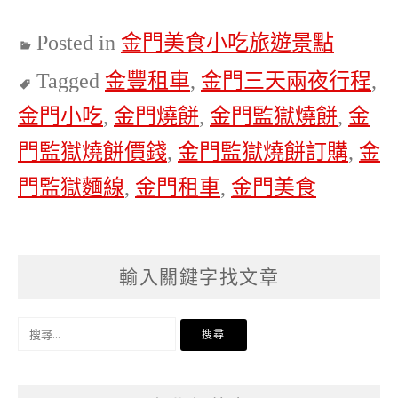
Posted in
金門美食小吃旅遊景點
Tagged
金豐租車
,
金門三天兩夜行程
,
金門小吃
,
金門燒餅
,
金門監獄燒餅
,
金
門監獄燒餅價錢
,
金門監獄燒餅訂購
,
金
門監獄麵線
,
金門租車
,
金門美食
輸入關鍵字找文章
搜
尋
關