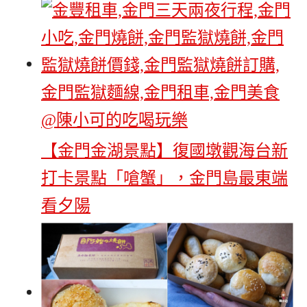
【金門金湖景點】復國墩觀海台新
打卡景點「嗆蟹」，金門島最東端
看夕陽