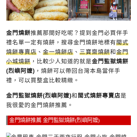
金門燒餅
推薦那間好吃呢？提到金門必買伴手
禮名單一定有燒餅，搜尋金門燒餅地標有
閩式
燒餅專賣店
、
金一燒餅店
、
三寶齋燒餅
和
金門
小城燒餅
，比較少人知道的就是
金門監獄燒餅
(烈嶼阿嬤)
，燒餅可以帶回台灣本島當伴手
禮，可以買整盒比較精緻。
金門監獄燒餅(烈嶼阿嬤)
和
閩式燒餅專賣店
是
我很愛的金門燒餅推薦。
金門燒餅推薦 金門監獄燒餅(烈嶼阿嬤)