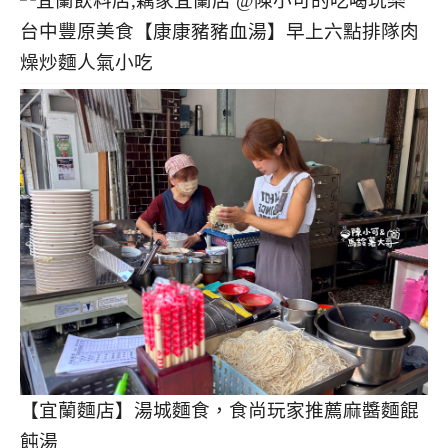
台中豐原美食【康康豬豬血湯】早上六點排隊肉
燥炒麵人氣小吃
【宜蘭麵店】湯城麵食，食尚玩家推薦麻醬麵餛
飩湯