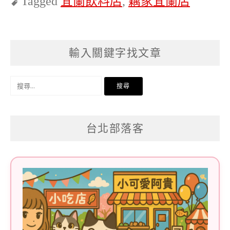
Tagged
宜蘭飲料店
,
藕家宜蘭店
輸入關鍵字找文章
搜
尋
關
台北部落客
鍵
字: