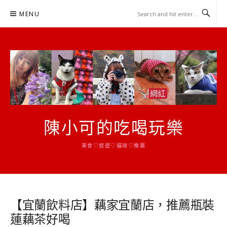
Skip
MENU
to
content
陳小可的吃喝玩樂
美食♡旅遊♡貓咪♡推薦
【宜蘭飲料店】藕家宜蘭店，推薦瓶裝
蓮藕茶好喝