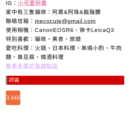
IG：
小可愛阿貴
家中有三隻貓咪：阿貴&阿珠&鬍鬚髒
聯絡信箱：
mecocute@gmail.com
使用相機：CanonEOSR6、徠卡LeicaQ3
特別喜歡：
貓咪、美食、旅遊
愛吃料理：火鍋、日本料理、串燒小酌、牛肉
麵、臭豆腐、燒酒料理
看更多關於我請點這
評論
3.6666666666667