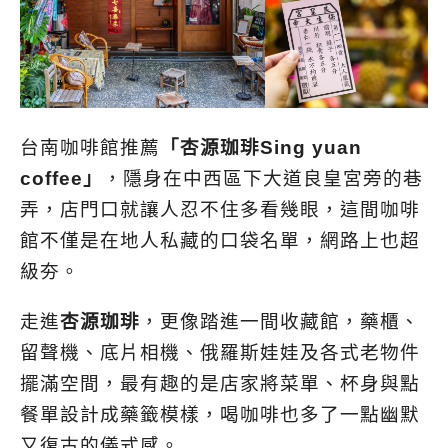
台南咖啡館推薦
「杏源珈琲Sing yuan
coffee」
，隱身在中西區下大道良皇宮旁的巷
弄，店門口就讓人忍不住多看幾眼，這間咖啡
館不僅是在地人私藏的口袋名單，網路上也超
級夯。
走進
杏源珈琲
，更像踏進一間收藏館，藥櫃、
留聲機、底片相機、俄羅斯娃娃及各式老物件
擺滿空間，最有趣的是店家將菜單、杯身與點
餐單設計成藥籤模樣，喝咖啡也多了一點幽默
又復古的儀式感。