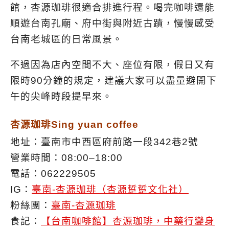
館，杏源珈琲很適合排進行程。喝完咖啡還能
順遊台南孔廟、府中街與附近古蹟，慢慢感受
台南老城區的日常風景。
不過因為店內空間不大、座位有限，假日又有
限時90分鐘的規定，建議大家可以盡量避開下
午的尖峰時段提早來。
杏源珈琲Sing yuan coffee
地址：臺南市中西區府前路一段342巷2號
營業時間：08:00–18:00
電話：062229505
IG：
臺南-杏源珈琲（杏源踅踅文化社）
粉絲團：
臺南-杏源珈琲
食記：
【台南咖啡館】杏源珈琲，中藥行變身