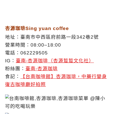
杏源珈琲Sing yuan coffee
地址：臺南市中西區府前路一段342巷2號
營業時間：08:00–18:00
電話：062229505
IG：
臺南-杏源珈琲（杏源踅踅文化社）
粉絲團：
臺南-杏源珈琲
食記：
【台南咖啡館】杏源珈琲，中藥行變身
復古咖啡廳好拍照