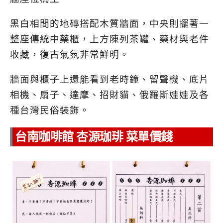
黑白相間的地磚搭配木質牆面，中央則擺著一
整座傳統中藥櫃，上方陳列茶罐、藥材與老件
收藏，復古氣氛非常鮮明。
牆面與櫃子上還能看到老時鐘、留聲機、底片
相機、扇子、達摩、招財貓、俄羅斯娃娃及各
種台灣民俗裝飾。
台南咖啡館 杏源珈琲 菜單價錢