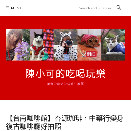
Skip
MENU
to
content
陳小可的吃喝玩樂
美食♡旅遊♡貓咪♡推薦
【台南咖啡館】杏源珈琲，中藥行變身
復古咖啡廳好拍照