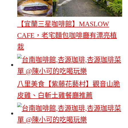
【宜蘭三星咖啡館】MASLOW
CAFE，老宅麵包咖啡廳有漂亮植
栽
八里美食【紫藤花藝村】觀音山脆
皮雞、白斬土雞餐廳推薦