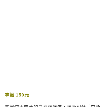
拿鐵 150元
拿鐵使用帶蓋的白瓷杯盛裝，杯身印著「杏源