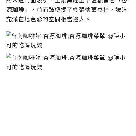
的木造門面吸引，上頭黑底金字匾額寫著
「杏
源珈琲」
，前面騎樓擺了幾張懷舊桌椅，讓這
充滿在地色彩的空間相當迷人。