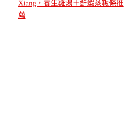
Xiang，養生雞湯＋鮮蝦蒸粄條推
薦