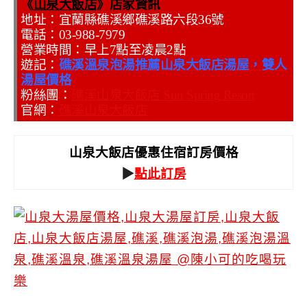
《
山泉大飯店
》店家資訊
地址：宜蘭縣礁溪鄉礁溪路六段36號
電話：03-988-7979
營業時間：早上7點至凌晨2點
遊記：
礁溪溫泉泡湯推薦山泉大飯店湯屋，雙人
湯屋價格
粉絲團：
礁溪山泉大飯店 Sun Spring Resort
官網：
礁溪山泉大飯店
山泉大飯店優惠住宿訂房價格
▶
點此訂房