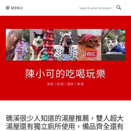
Skip
MENU
to
content
陳小可的吃喝玩樂
美食♡旅遊♡貓咪♡推薦
礁溪很少人知道的湯屋推薦，雙人超大
湯屋還有獨立廁所使用，備品齊全還有