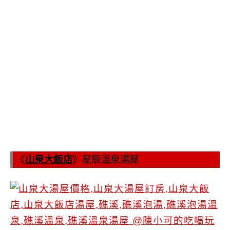
《
山泉大飯店
》星辰溫泉湯屋