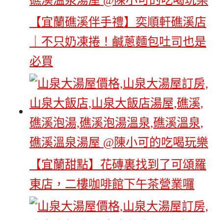
【宜蘭礁溪伴手禮】奕順軒礁溪店
｜不只奶凍捲！鹹蔥麵包吐司也是
必買
【宜蘭甜點】花磚裏找到了可頌羅
東店，二樓咖啡館下午茶營業囉